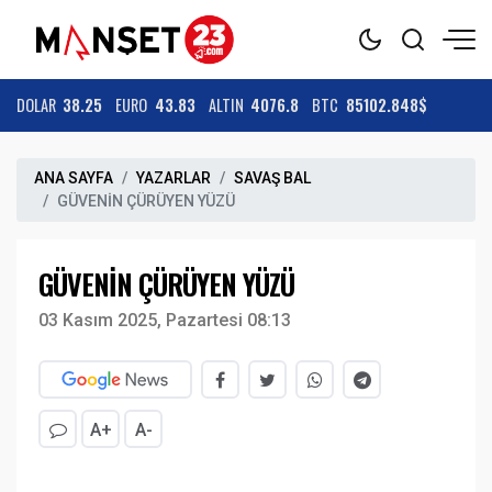
DOLAR
38.25
EURO
43.83
ALTIN
4076.8
BTC
85102.848$
ANA SAYFA
YAZARLAR
SAVAŞ BAL
GÜVENİN ÇÜRÜYEN YÜZÜ
GÜVENİN ÇÜRÜYEN YÜZÜ
03 Kasım 2025, Pazartesi 08:13
A+
A-