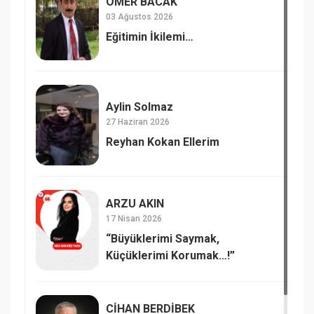
ÖMER BACAK
03 Ağustos 2026
Eğitimin İkilemi…
Aylin Solmaz
27 Haziran 2026
Reyhan Kokan Ellerim
ARZU AKIN
17 Nisan 2026
“Büyüklerimi Saymak,
Küçüklerimi Korumak…!”
CİHAN BERDİBEK