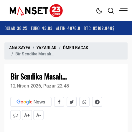
DOLAR
38.25
EURO
43.83
ALTIN
4076.8
BTC
85102.848$
ANA SAYFA
YAZARLAR
ÖMER BACAK
Bir Sendika Masalı…
Bir Sendika Masalı…
12 Nisan 2026, Pazar 22:48
A+
A-