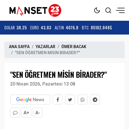
DOLAR
38.25
EURO
43.83
ALTIN
4076.8
BTC
85102.848$
ANA SAYFA
YAZARLAR
ÖMER BACAK
"SEN ÖĞRETMEN MİSİN BİRADER?"
"SEN ÖĞRETMEN MİSİN BİRADER?"
20 Nisan 2026, Pazartesi 13:08
A+
A-