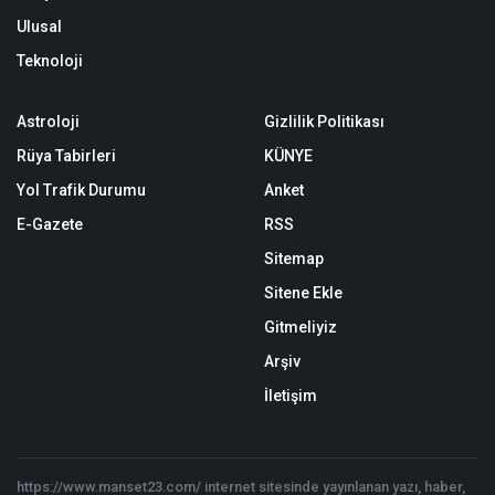
Ulusal
Teknoloji
Astroloji
Gizlilik Politikası
Rüya Tabirleri
KÜNYE
Yol Trafik Durumu
Anket
E-Gazete
RSS
Sitemap
Sitene Ekle
Gitmeliyiz
Arşiv
İletişim
https://www.manset23.com/ internet sitesinde yayınlanan yazı, haber,