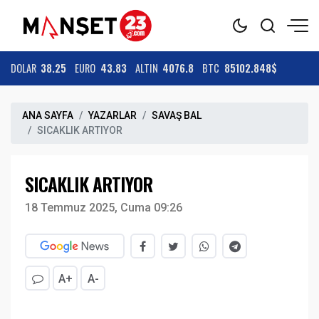
DOLAR
38.25
EURO
43.83
ALTIN
4076.8
BTC
85102.848$
ANA SAYFA
YAZARLAR
SAVAŞ BAL
SICAKLIK ARTIYOR
SICAKLIK ARTIYOR
18 Temmuz 2025, Cuma 09:26
A+
A-