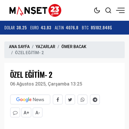
DOLAR
38.25
EURO
43.83
ALTIN
4076.8
BTC
85102.848$
ANA SAYFA
YAZARLAR
ÖMER BACAK
ÖZEL EĞİTİM- 2
ÖZEL EĞİTİM- 2
06 Ağustos 2025, Çarşamba 13:25
A+
A-