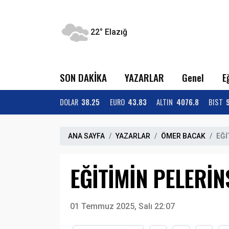
22°
Elazığ
SON DAKİKA
YAZARLAR
Genel
E
DOLAR
38.25
EURO
43.83
ALTIN
4076.8
BIST
ANA SAYFA
YAZARLAR
ÖMER BACAK
EĞİ
EĞİTİMİN PELERİ
01 Temmuz 2025, Salı 22:07