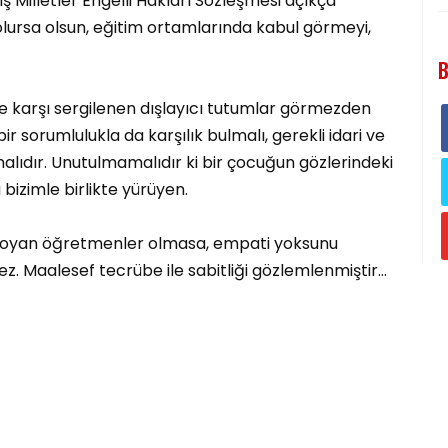
ş Milletler Engelli Hakları Sözleşmesi açıkça
olursa olsun, eğitim ortamlarında kabul görmeyi,
B
re karşı sergilenen dışlayıcı tutumlar görmezden
r sorumlulukla da karşılık bulmalı, gerekli idari ve
nmalıdır. Unutulmamalıdır ki bir çocuğun gözlerindeki
bizimle birlikte yürüyen.
 koyan öğretmenler olmasa, empati yoksunu
z. Maalesef tecrübe ile sabitliği gözlemlenmiştir…