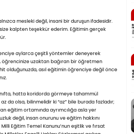
lnızca mesleki değil, insani bir duruşun ifadesidir.
size kalpten teşekkür ederim. Eğitimin gerçek
yür.
ğrenciye aylarca çeşitli yöntemler deneyerek
ın, öğrencinize uzaktan bağıran bir öğretmen
ahit olduğunuzda, asıl eğitimin öğrenciye değil önce
nız.
 sınıfta, hatta koridorda görmeye tahammül
 da olsa, bilinmelidir ki “az” bile burada fazladır;
lan eğitim ortamında ayrımcılığa asla yer
zluk değil, insan onurunu ve eğitim hakkını
 Milli Eğitim Temel Kanunu’nun eşitlik ve fırsat