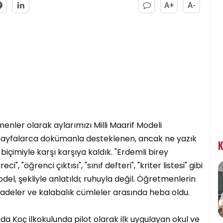
A+
A-
nler olarak aylarımızı Milli Maarif Modeli
 sayfalarca dokümanla desteklenen, ancak ne yazık
K
çimiyle karşı karşıya kaldık. "Erdemli birey
ci", "öğrenci çıktısı", "sınıf defteri", "kriter listesi" gibi
odel, şekliyle anlatıldı; ruhuyla değil. Öğretmenlerin
ifadeler ve kalabalık cümleler arasında heba oldu.
a Koç ilkokulunda pilot olarak ilk uygulayan okul ve