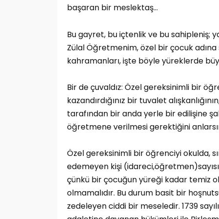
başaran bir meslektaş…
Bu gayret, bu içtenlik ve bu sahipleniş; ya
Zülal Öğretmenim, özel bir çocuk adına 
kahramanları, işte böyle yüreklerde bü
Bir de çuvaldız: Özel gereksinimli bir ö
kazandırdığınız bir tuvalet alışkanlığın
tarafından bir anda yerle bir edilişine ş
öğretmene verilmesi gerektiğini anlarsı
Özel gereksinimli bir öğrenciyi okulda,
edemeyen kişi (idareci,öğretmen)sayısı az
çünkü bir çocuğun yüreği kadar temiz o
olmamalıdır. Bu durum basit bir hoşnutsu
zedeleyen ciddi bir meseledir. 1739 sayılı