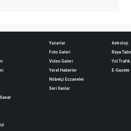
Yazarlar
Astroloji
Foto Galeri
Rüya Tabir
em
Video Galeri
Yol Trafi
mi
Yerel Haberler
E-Gazete
Nöbetçi Eczaneler
Seri İlanlar
-Sanat
oji