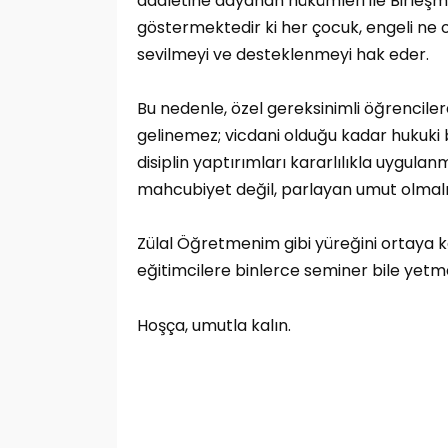
adaletine dayanan hükümleri ile Birleşmi
göstermektedir ki her çocuk, engeli ne 
sevilmeyi ve desteklenmeyi hak eder.
Bu nedenle, özel gereksinimli öğrencile
gelinemez; vicdani olduğu kadar hukuki bi
disiplin yaptırımları kararlılıkla uygula
mahcubiyet değil, parlayan umut olmalı 
Zülal Öğretmenim gibi yüreğini ortaya
eğitimcilere binlerce seminer bile yetme
Hoşça, umutla kalın.