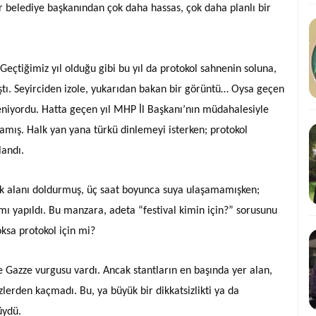
ir belediye başkanından çok daha hassas, çok daha planlı bir
Geçtiğimiz yıl olduğu gibi bu yıl da protokol sahnenin soluna,
tı. Seyirciden izole, yukarıdan bakan bir görüntü… Oysa geçen
kleniyordu. Hatta geçen yıl MHP İl Başkanı’nın müdahalesiyle
amış. Halk yan yana türkü dinlemeyi isterken; protokol
landı.
k alanı doldurmuş, üç saat boyunca suya ulaşamamışken;
amı yapıldı. Bu manzara, adeta “festival kimin için?” sorusunu
yoksa protokol için mi?
Gazze vurgusu vardı. Ancak stantların en başında yer alan,
zlerden kaçmadı. Bu, ya büyük bir dikkatsizlikti ya da
üydü.