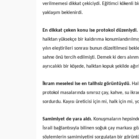
verilmemesi dikkat çekiciydi. Eğitimci kökenli b
yaklaşım beklenirdi.
En dikkat çeken konu ise protokol düzeniydi.
halktan yüksekçe bir kaldırıma konumlandırılmış
yılın eleştirileri sonrası bunun düzeltilmesi be
sahne önü tercih edilmişti. Demek ki ders alınm
ayrıcalıklı bir köşede, halktan kopuk şekilde ağır
İkram meselesi ise en talihsiz görüntüydü.
Hal
protokol masalarında sınırsız çay, kahve, su ikr
sordurdu. Kayısı üreticisi için mi, halk için mi, 
Samimiyet de yara aldı.
Konuşmaların hepsinde 
İsrail bağlantısıyla bilinen soğuk çay markası gö
söylemlerin samimiyetini sorgulatan bir görünt