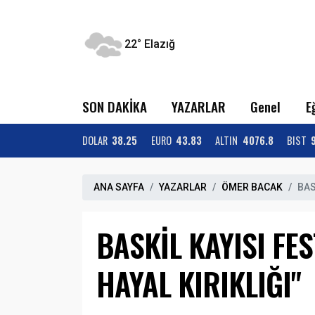
22°
Elazığ
SON DAKİKA
YAZARLAR
Genel
E
DOLAR
38.25
EURO
43.83
ALTIN
4076.8
BIST
ANA SAYFA
YAZARLAR
ÖMER BACAK
BAS
BASKİL KAYISI FES
HAYAL KIRIKLIĞI"