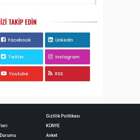
IZI TAKIP EDIN
Facebook
Linkedin
Twitter
Instagram
Youtube
RSS
Gizlilik Politikası
leri
KÜNYE
k Durumu
Anket