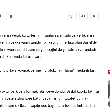
A+
A-
nlerini değil; kültürlerini, insanlarını, misafirperverliklerini
rkiye’nin ve dünyanın tanıdığı bir ürünün merkezi olan Baskil’de
enin vizyonunu, iddiasını ve geleceğini de yansıtmak zorundadır.
rdı. En azında kurusu vardı.
K
izyonu ortaya koymak yerine; “protokol ağırlama” merkezli bir
yoktu, park yeri bulmak işkenceye döndü. Baskil küçük, tatlı bir
ının yetersizliği göze battı. Bayanlar için tuvalet bulmak
le sınırsız ikram yapılırken, bayanlara tuvalet imkânı dahi