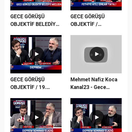
GECE GÖRÜŞÜ
GECE GÖRÜŞÜ
OBJEKTİF BELEDİYE
OBJEKTİF /
MECLİSİNDE...
18.BÖLÜM
GECE GÖRÜŞÜ
Mehmet Nafiz Koca
OBJEKTİF / 19.
Kanal23 - Gece
BÖLÜM
Görüşü Zülfü Bal-
Deprem Afet Konulu
program