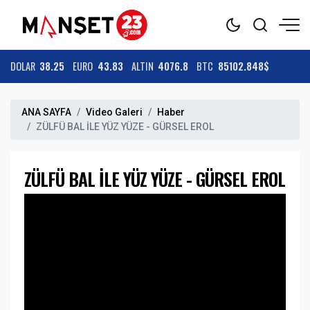
DOLAR
38.25
EURO
43.83
ALTIN
4076.8
BTC
85102.848$
ANA SAYFA
Video Galeri
Haber
ZÜLFÜ BAL İLE YÜZ YÜZE - GÜRSEL EROL
ZÜLFÜ BAL İLE YÜZ YÜZE - GÜRSEL EROL