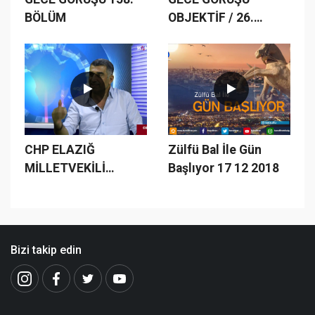
BÖLÜM
OBJEKTİF / 26.
BÖLÜM
CHP ELAZIĞ
Zülfü Bal İle Gün
MİLLETVEKİLİ
Başlıyor 17 12 2018
GÜRSEL EROL VE
MANŞET 23 İMTİYAZ
SAHİBİ ZÜLFÜ BAL
HERŞEYİ
Bizi takip edin
KONUŞTULAR