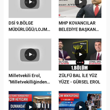
DSİ 9.BÖLGE
MHP KOVANCILAR
MÜDÜRLÜĞÜ/LOJMANLAR/KAMUDA
BELEDİYE BAŞKAN
TASARRUFSUZLUK/MAKAM
ADAYI AYDIN SON
ARACI/DUBLEKS
NOKTAYI KOYDU
LOJMAN
Milletvekili Erol,
ZÜLFÜ BAL İLE YÜZ
"Milletvekilliğinden
YÜZE - GÜRSEL EROL
İstifa Ederim"
#milletittifakı
#cumhurittifakı