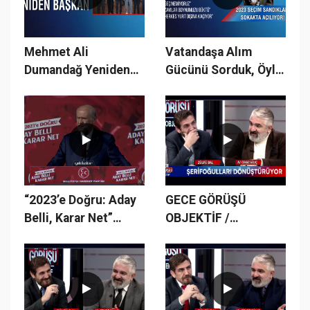
Mehmet Ali
Vatandaşa Alım
Dumandağ Yeniden
Gücünü Sorduk, Öyle
Başkan
Cevaplar Aldık ki.!
“2023’e Doğru: Aday
GECE GÖRÜŞÜ
Belli, Karar Net”
OBJEKTİF /
Sivas Mitingi'
15.BÖLÜM