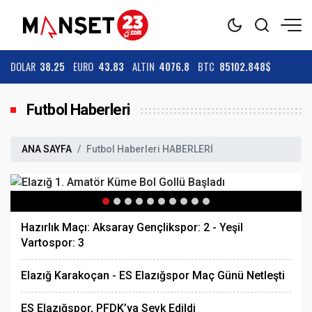
DOLAR
38.25
EURO
43.83
ALTIN
4076.8
BTC
85102.848$
Futbol Haberleri
ANA SAYFA
Futbol Haberleri HABERLERİ
Hazırlık Maçı: Aksaray Gençlikspor: 2 - Yeşil
Vartospor: 3
Elazığ Karakoçan - ES Elazığspor Maç Günü Netleşti
ES Elazığspor, PFDK’ya Sevk Edildi