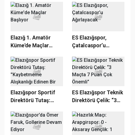
Maçların Hakemleri
Belli Oldu
Elazığ 1. Amatör
ES Elazığspor,
Küme'de Maçlar
Çatalcaspor’u
Başlıyor
Ağırlayacak
Elazığspor Sportif
ES Elazığspor Teknik
Direktörü Tutaş:
Direktörü Çelik: “3
''Kaybetmeme
Maçta 7 Puan Çok
Alışkanlığı Edinen Bir
Önemli”
Takım Olduk''