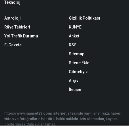
Teknoloji
Astroloji
Gizlilik Politikası
Rüya Tabirleri
KÜNYE
Yol Trafik Durumu
Anket
E-Gazete
RSS
Sitemap
Sitene Ekle
Gitmeliyiz
Arşiv
İletişim
https://www.manset23.com/ internet sitesinde yayınlanan yazı, haber,
video ve fotoğrafların her türlü hakkı saklıdır. İzin alınmadan, kaynak
gösterilerek dahi kullanılamaz.