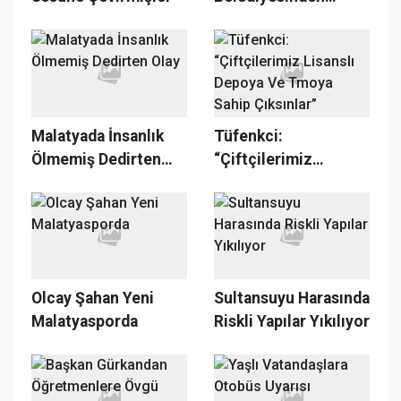
Tablet Bağış
Kampanyasına
Destek
Malatyada İnsanlık
Tüfenkci:
Ölmemiş Dedirten
“Çiftçilerimiz
Olay
Lisanslı Depoya Ve
Tmoya Sahip
Çıksınlar”
Olcay Şahan Yeni
Sultansuyu Harasında
Malatyasporda
Riskli Yapılar Yıkılıyor