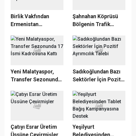
Birlik Vakfından
Şahnahan Köprüsü
Ermenistan
Bölgenin Trafik
Saldırılarına Tepki
Yükünü Hafifletecek
Yeni Malatyaspor,
Sadıkoğlundan Bazı
Transfer Sezonunda
Sektörler İçin Pozitif
17 İsmi Kadrosuna
Ayrımcılık Talebi
Kattı
Çatıyı Esrar Üretim
Yeşilyurt
Üssüne Çevirmişler
Belediyesinden