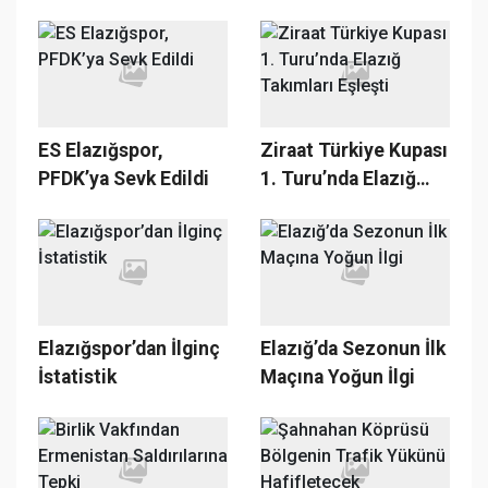
2 - Yeşil Vartospor: 3
Netleşti
ES Elazığspor,
Ziraat Türkiye Kupası
PFDK’ya Sevk Edildi
1. Turu’nda Elazığ
Takımları Eşleşti
Elazığspor’dan İlginç
Elazığ’da Sezonun İlk
İstatistik
Maçına Yoğun İlgi