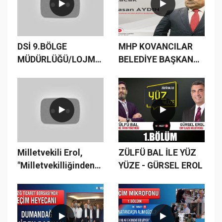
DSİ 9.BÖLGE
MHP KOVANCILAR
MÜDÜRLÜĞÜ/LOJMANLAR/KAMUDA
BELEDİYE BAŞKAN
TASARRUFSUZLUK/MAKAM
ADAYI AYDIN SON
ARACI/DUBLEKS
NOKTAYI KOYDU
LOJMAN
Milletvekili Erol,
ZÜLFÜ BAL İLE YÜZ
"Milletvekilliğinden
YÜZE - GÜRSEL EROL
İstifa Ederim"
#milletittifakı
#cumhurittifakı