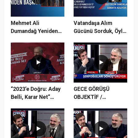
Mehmet Ali
Vatandaşa Alım
Dumandağ Yeniden
Gücünü Sorduk, Öyle
Başkan
Cevaplar Aldık ki.!
“2023’e Doğru: Aday
GECE GÖRÜŞÜ
Belli, Karar Net”
OBJEKTİF /
Sivas Mitingi'
15.BÖLÜM