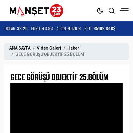
DOLAR
38.25
EURO
43.83
ALTIN
4076.8
BTC
85102.848$
ANA SAYFA
Video Galeri
Haber
GECE GÖRÜŞÜ OBJEKTİF 25.BÖLÜM
GECE GÖRÜŞÜ OBJEKTİF 25.BÖLÜM