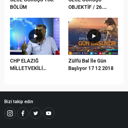
BÖLÜM
OBJEKTİF / 26.
BÖLÜM
CHP ELAZIĞ
Zülfü Bal İle Gün
MİLLETVEKİLİ
Başlıyor 17 12 2018
GÜRSEL EROL VE
MANŞET 23 İMTİYAZ
SAHİBİ ZÜLFÜ BAL
HERŞEYİ
Bizi takip edin
KONUŞTULAR