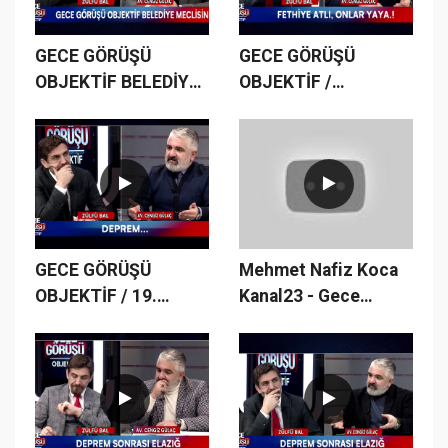
GECE GÖRÜŞÜ
GECE GÖRÜŞÜ
OBJEKTİF BELEDİYE
OBJEKTİF /
MECLİSİNDE...
18.BÖLÜM
GECE GÖRÜŞÜ
Mehmet Nafiz Koca
OBJEKTİF / 19.
Kanal23 - Gece
BÖLÜM
Görüşü Zülfü Bal-
Deprem Afet Konulu
program