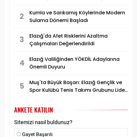
Kaybeder"
Kumla ve Sarıkamış Köylerinde Modern
2
Sulama Dönemi Başladı
Elazığ'da Afet Risklerini Azaltma
3
Çalışmaları Değerlendirildi
Elazığ Valiliğinden YÖKDİL Adaylarına
4
Önemli Duyuru
Muş'ta Büyük Başarı: Elazığ Gençlik ve
5
Spor Kulübü Tenis Takımı Grubunu Lider
Tamamlayarak Yarı Finale Yükseldi
ANKETE KATILIN
Sitemizi nasıl buldunuz?
Gayet Başarılı