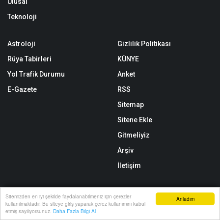
Ulusal
Teknoloji
Astroloji
Gizlilik Politikası
Rüya Tabirleri
KÜNYE
Yol Trafik Durumu
Anket
E-Gazete
RSS
Sitemap
Sitene Ekle
Gitmeliyiz
Arşiv
İletişim
Sitemizden en iyi şekilde faydalanabilmeniz için çerezler
Anladım
kullanılmaktadır. Bu siteye giriş yaparak çerez kullanımını kabul
https://www.manset23.com/ internet sitesinde yayınlanan yazı, haber,
Anasayfa
Yazarlar
Haber Ara
İhbar Hattı
Menu
etmiş sayılıyorsunuz.
Daha Fazla Bilgi Al
video ve fotoğrafların her türlü hakkı saklıdır. İzin alınmadan, kaynak