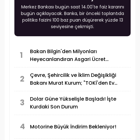
Merkez Bankası bugün saat 14.00'te faiz kararını
bugün açıklayacak. Banka, bir önceki toplantıda
politika faizini 100 baz puan düşürerek yüzde 13
seviyesine çekmişti.
Bakan Bilgin'den Milyonları
1
Heyecanlandıran Asgari Ücret
Açıklaması
Çevre, Şehircilik ve İklim Değişikliği
2
Bakanı Murat Kurum; "TOKİ'den Ev
Alanlar ve Borcu Devam Edenler İçin
Yeni Bir Müjdemiz Var"
Dolar Güne Yükselişle Başladı! İşte
3
Kurdaki Son Durum
4
Motorine Büyük İndirim Bekleniyor!