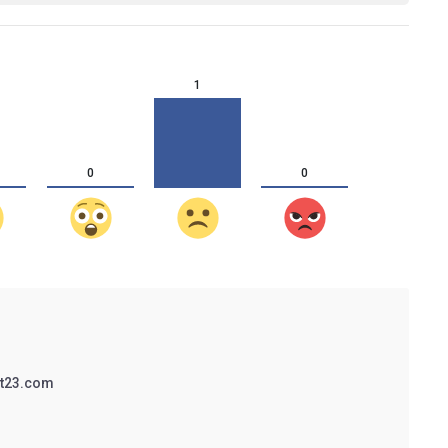
1
0
0
t23.com