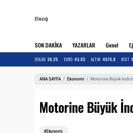
Elazığ
SON DAKİKA
YAZARLAR
Genel
E
DOLAR
38.25
EURO
43.83
ALTIN
4076.8
BIST
ANA SAYFA
Ekonomi
Motorine Büyük İndiri
Motorine Büyük İnd
#Ekonomi