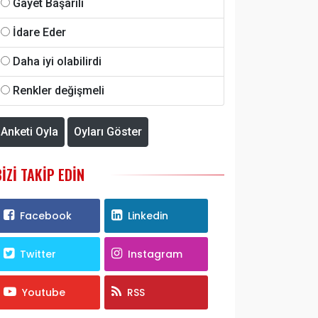
Gayet Başarılı
İdare Eder
Daha iyi olabilirdi
Renkler değişmeli
Anketi Oyla
Oyları Göster
BIZI TAKIP EDIN
Facebook
Linkedin
Twitter
Instagram
Youtube
RSS