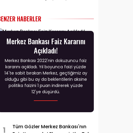
BENZER HABERLER
Merkez Bankası Faiz Kararını
Açıkladı!
Merkez Bankası 2022'nin dokuzuncu faiz
kararını açıkladı. Yıl boyunca faizi yüzde
14'te sabit bırakan Merkez, geçtiğimiz ay
olduğu gibi bu ay da beklentilerin aksine
politika faizini 1 puan indirerek yüzde
12'ye düşürdü.
Tüm Gözler Merkez Bankası'nın
1