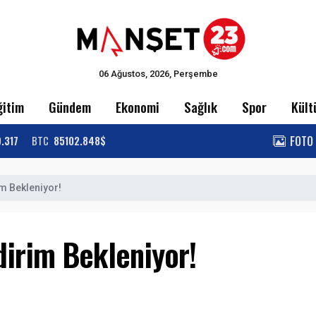
06 Ağustos, 2026, Perşembe
ğitim
Gündem
Ekonomi
Sağlık
Spor
Kült
FOTO
9.317
BTC
85102.848$
m Bekleniyor!
irim Bekleniyor!