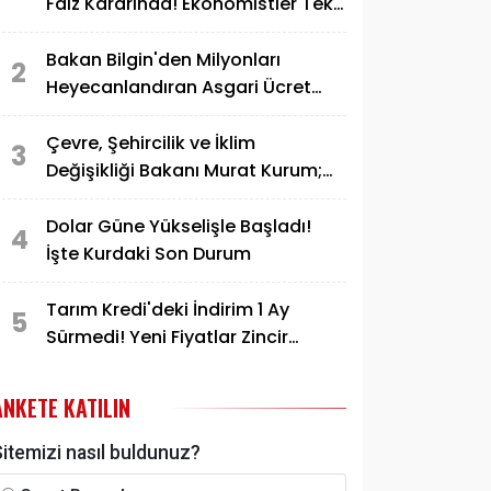
Faiz Kararında! Ekonomistler Tek
Bir Tahminde Birleşti
Bakan Bilgin'den Milyonları
2
Heyecanlandıran Asgari Ücret
Açıklaması
Çevre, Şehircilik ve İklim
3
Değişikliği Bakanı Murat Kurum;
"TOKİ'den Ev Alanlar ve Borcu
Devam Edenler İçin Yeni Bir
Dolar Güne Yükselişle Başladı!
4
Müjdemiz Var"
İşte Kurdaki Son Durum
Tarım Kredi'deki İndirim 1 Ay
5
Sürmedi! Yeni Fiyatlar Zincir
Marketleri Bile Geçti
ANKETE KATILIN
itemizi nasıl buldunuz?