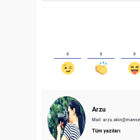
0
0
0
Arzu
Mail:
arzu.akin@manse
Tüm yazıları