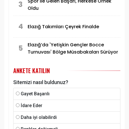
Spor İle Gelen Başarı, Herkese Örnek
3
Oldu
4
Elazığ Takımları Çeyrek Finalde
Elazığ’da 'Yetişkin Gençler Bocce
5
Turnuvası' Bölge Müsabakaları Sürüyor
ANKETE KATILIN
Sitemizi nasıl buldunuz?
Gayet Başarılı
İdare Eder
Daha iyi olabilirdi