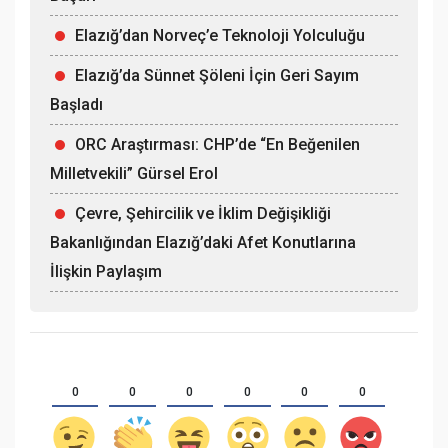
Elazığ’dan Norveç’e Teknoloji Yolculuğu
Elazığ’da Sünnet Şöleni İçin Geri Sayım
Başladı
ORC Araştırması: CHP’de “En Beğenilen
Milletvekili” Gürsel Erol
Çevre, Şehircilik ve İklim Değişikliği
Bakanlığından Elazığ’daki Afet Konutlarına
İlişkin Paylaşım
0
0
0
0
0
0