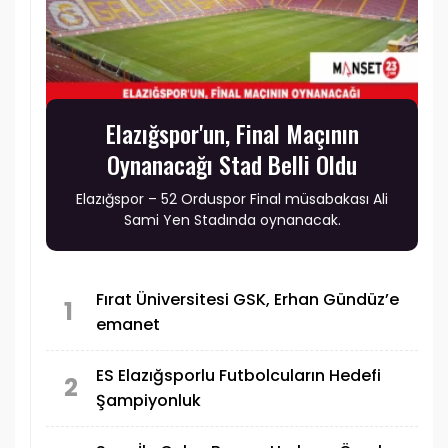
Elazığspor'un, Final Maçının
Oynanacağı Stad Belli Oldu
Elazığspor – 52 Orduspor Final müsabakası Ali
Sami Yen Stadında oynanacak.
Fırat Üniversitesi GSK, Erhan Gündüz’e
1
emanet
ES Elazığsporlu Futbolcuların Hedefi
2
Şampiyonluk