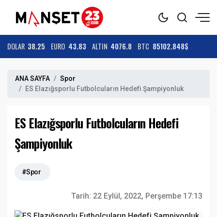
DOLAR
38.25
EURO
43.83
ALTIN
4076.8
BTC
85102.848$
ANA SAYFA
Spor
ES Elazığsporlu Futbolcuların Hedefi Şampiyonluk
ES Elazığsporlu Futbolcuların Hedefi
Şampiyonluk
#Spor
Tarih:
22 Eylül, 2022, Perşembe 17:13