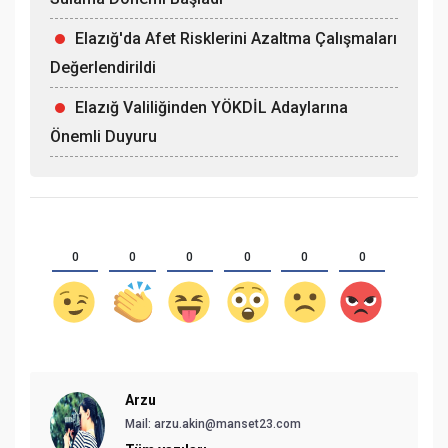
Elazığ'da Afet Risklerini Azaltma Çalışmaları
Değerlendirildi
Elazığ Valiliğinden YÖKDİL Adaylarına
Önemli Duyuru
0
0
0
0
0
0
Arzu
Mail: arzu.akin@manset23.com