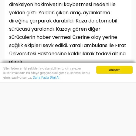
direksiyon hakimiyetini kaybetmesi nedeni ile
yoldan çıktı. Yoldan çıkan araç, aydınlatma
direğine çarparak durabildi. Kaza da otomobil
sürücüsü yaralandı. Kazayı gören diğer
sürücülerin haber vermesi üzerine olay yerine
sağlık ekipleri sevk edildi. Yaralı ambulans ile Fırat
Üniversitesi Hastanesine kaldırılarak tedavi altına
alındı.
Sitemizden en iyi şekilde faydalanabilmeniz için çerezler
Polis kaza ile ilgili inceleme başlattı.
Anladım
kullanılmaktadır. Bu siteye giriş yaparak çerez kullanımını kabul
Anasayfa
Yazarlar
Haber Ara
İhbar Hattı
Menu
etmiş sayılıyorsunuz.
Daha Fazla Bilgi Al
Videolar için YouTube
kanalımıza
abone olmayı
unutmayın!
BUNLARA DA BAKABİLİRSİNİZ