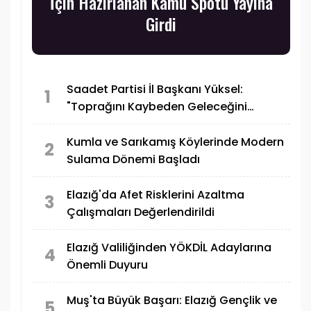
İçin Hazırlanan Kamu Spotu Yayına
Girdi
Saadet Partisi İl Başkanı Yüksel:
1
"Toprağını Kaybeden Geleceğini
Kaybeder"
Kumla ve Sarıkamış Köylerinde Modern
2
Sulama Dönemi Başladı
Elazığ'da Afet Risklerini Azaltma
3
Çalışmaları Değerlendirildi
Elazığ Valiliğinden YÖKDİL Adaylarına
4
Önemli Duyuru
Muş'ta Büyük Başarı: Elazığ Gençlik ve
5