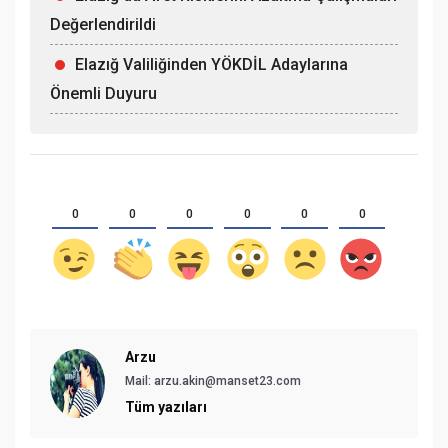
Değerlendirildi
Elazığ Valiliğinden YÖKDİL Adaylarına
Önemli Duyuru
0
0
0
0
0
0
Arzu
Mail:
arzu.akin@manset23.com
Tüm yazıları