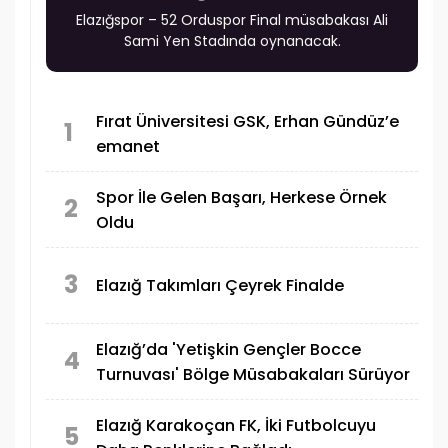
Elazığspor – 52 Orduspor Final müsabakası Ali
Sami Yen Stadında oynanacak.
Fırat Üniversitesi GSK, Erhan Gündüz’e
1
emanet
Spor İle Gelen Başarı, Herkese Örnek
2
Oldu
3
Elazığ Takımları Çeyrek Finalde
Elazığ’da 'Yetişkin Gençler Bocce
4
Turnuvası' Bölge Müsabakaları Sürüyor
Elazığ Karakoçan FK, İki Futbolcuyu
5