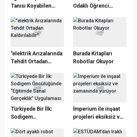
Tanısı Koyabilen
Odaklı Öğrenci
Akıllı Korse
Merkezi” Kuruldu
Geliştirildi
"elektrik Arızalarında
Burada Kitapları
Tehdit Ortadan
Robotlar Okuyor
Kaldırılabilir"
Türkiyede Bir İlk:
İmperium ile inşaat
Sodigem
projeleri eksiksiz ve
Öncülüğünde
zamanında yürüyor
“Eğitimde Sanal