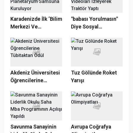
Milyon Liralık Bir Fon
Kuruyoruz"
Karadenizde İlk ‘Bilim
"babası Yorulmasın"
Merkezi Ve
Diye Sosyal
Planetaryum
Medyadaki Videoları
Samsuna Kuruluyor
İzleyerek Traktör
Yaptı
Akdeniz Üniversitesi
Tuz Gölünde Roket
Öğrencilerine
Yarışı
Tübitaktan Ödül
Savunma Sanayinin
Avrupa Coğrafya