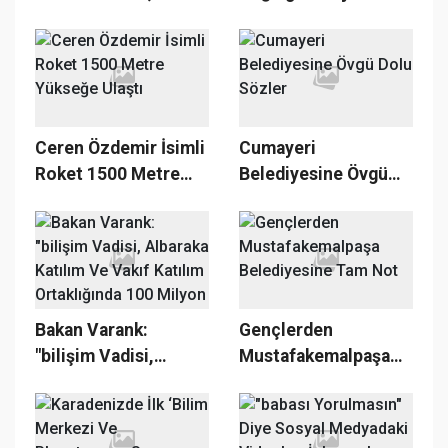
Elektrikli Scooteri
Ardından Bir İlk
Test Etti
Ceren Özdemir İsimli
Cumayeri
Roket 1500 Metre
Belediyesine Övgü
Yükseğe Ulaştı
Dolu Sözler
Bakan Varank:
Gençlerden
"bilişim Vadisi,
Mustafakemalpaşa
Albaraka Katılım Ve
Belediyesine Tam
Vakıf Katılım
Not
Ortaklığında 100