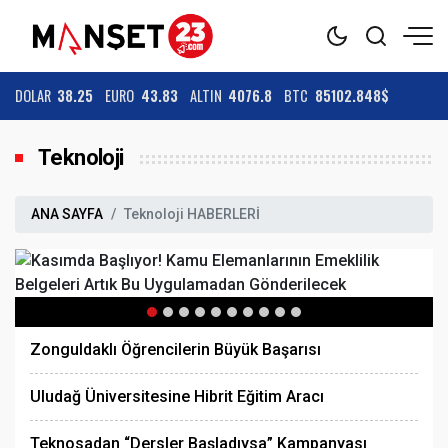
DOLAR
38.25
EURO
43.83
ALTIN
4076.8
BTC
85102.848$
Teknoloji
ANA SAYFA
Teknoloji HABERLERİ
Zonguldaklı Öğrencilerin Büyük Başarısı
Uludağ Üniversitesine Hibrit Eğitim Aracı
Teknosadan “Dersler Başladıysa” Kampanyası