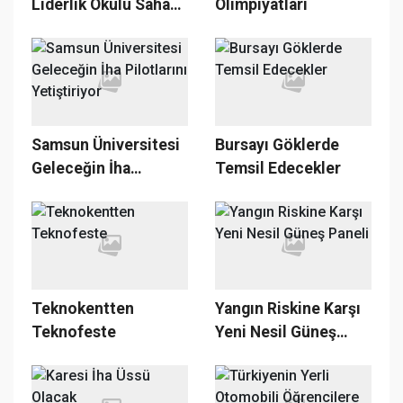
Liderlik Okulu Saha
Olimpiyatları
Mba Programının
Açılışı Yapıldı
Samsun Üniversitesi
Bursayı Göklerde
Geleceğin İha
Temsil Edecekler
Pilotlarını
Yetiştiriyor
Teknokentten
Yangın Riskine Karşı
Teknofeste
Yeni Nesil Güneş
Paneli