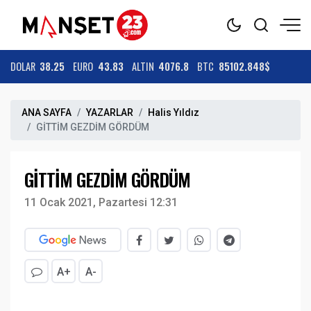
DOLAR
38.25
EURO
43.83
ALTIN
4076.8
BTC
85102.848$
ANA SAYFA
YAZARLAR
Halis Yıldız
GİTTİM GEZDİM GÖRDÜM
GİTTİM GEZDİM GÖRDÜM
11 Ocak 2021, Pazartesi 12:31
A+
A-