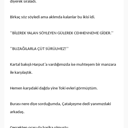
diyerek sıraladı.
Birkaç söz söyledi ama aklımda kalanlar bu ikisi idi.
‘’BİLEREK YALAN SÖYLEYEN GÜLEREK CEHHENNEME GİDER.’’
‘’BUZAĞILARLA ÇÜT SÜRÜLMEZ!’’
Kartal bakışlı Harput’a vardığımızda ise muhteşem bir manzara
ile karşılaştık.
Hemen karşıdaki dağda yine Toki evleri görmüştüm.
Burası nere diye sorduğumda, Çatalçeşme dedi yanımızdaki
arkadaş.
Gerçekten orası da harika olmuştu.