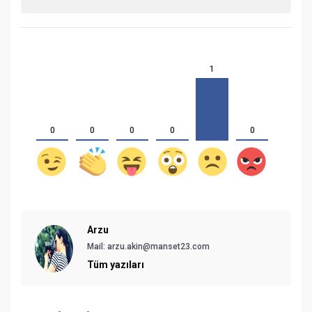
1
0
0
0
0
0
Arzu
Mail:
arzu.akin@manset23.com
Tüm yazıları