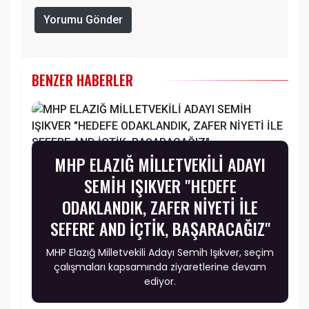
Yorumu Gönder
BENZER HABERLER
MHP ELAZIĞ MİLLETVEKİLİ ADAYI
SEMİH IŞIKVER "HEDEFE
ODAKLANDIK, ZAFER NİYETİ İLE
SEFERE AND İÇTİK, BAŞARACAĞIZ"
MHP Elazığ Milletvekili Adayı Semih Işıkver, seçim
çalışmaları kapsamında ziyaretlerine devam
ediyor.