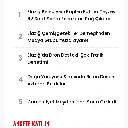
Elazığ Belediyesi Ekipleri Fatma Teyzeyi
1
62 Saat Sonra Enkazdan Sağ Çıkardı
Elazığ Çemişgezekliler Derneği’nden
2
Medya Grubumuza Ziyaret
Elazığ’da Dron Destekli Şok Trafik
3
Denetimi
Doğa Yürüyüşü Sırasında Bitkin Düşen
4
Akbaba Buldular
5
Cumhuriyet Meydanı’nda Sona Gelindi
ANKETE KATILIN