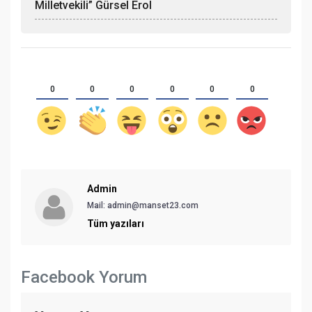
Milletvekili” Gürsel Erol
0
0
0
0
0
0
Admin
Mail: admin@manset23.com
Tüm yazıları
Facebook Yorum