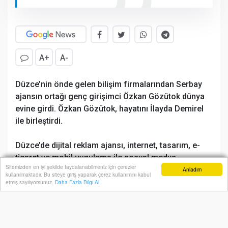
A+
A-
Düzce’nin önde gelen bilişim firmalarından Serbay
ajansın ortağı genç girişimci Özkan Gözütok dünya
evine girdi. Özkan Gözütok, hayatını İlayda Demirel
ile birleştirdi.
Düzce’de dijital reklam ajansı, internet, tasarım, e-
ticaret ve mobil uygulama ile sosyal medya
Sitemizden en iyi şekilde faydalanabilmeniz için çerezler
hizmetlerini sunan Serbay interactive şirketinin
Anladım
kullanılmaktadır. Bu siteye giriş yaparak çerez kullanımını kabul
Anasayfa
Yazarlar
Haber Ara
İhbar Hattı
Menu
ortaklarından Özkan Gözütok, İlayda Demirel yapılan
etmiş sayılıyorsunuz.
Daha Fazla Bilgi Al
muhteşem düğün ile hayatlarını birleştirdi. Çilimli
Belediye Başkanı Muhsin Yavuz’un nikahı kıydığı
düğünde Muhsin Yavuz, evlilik cüzdanını da Özkan ve