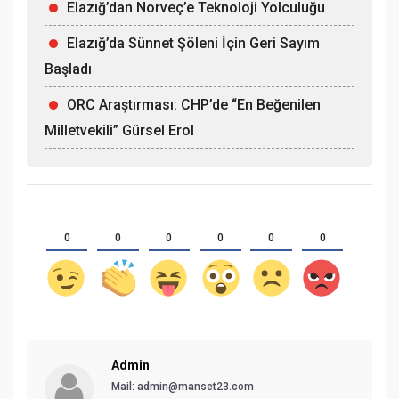
Elazığ’dan Norveç’e Teknoloji Yolculuğu
Elazığ’da Sünnet Şöleni İçin Geri Sayım
Başladı
ORC Araştırması: CHP’de “En Beğenilen
Milletvekili” Gürsel Erol
0
0
0
0
0
0
Admin
Mail:
admin@manset23.com