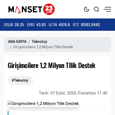
DOLAR
38.25
EURO
43.83
ALTIN
4076.8
BTC
85102.848$
ANA SAYFA
Teknoloji
Girişimcilere 1,2 Milyon Tllik Destek
Girişimcilere 1,2 Milyon Tllik Destek
#Teknoloji
Tarih:
07 Eylül, 2020, Pazartesi 11:40