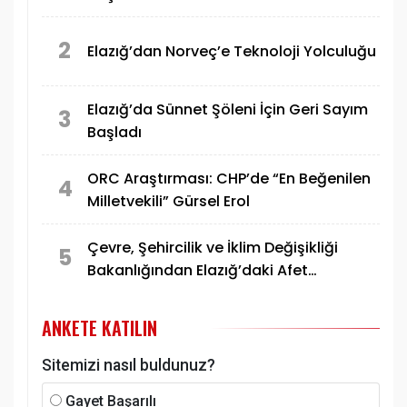
2
Elazığ’dan Norveç’e Teknoloji Yolculuğu
Elazığ’da Sünnet Şöleni İçin Geri Sayım
3
Başladı
ORC Araştırması: CHP’de “En Beğenilen
4
Milletvekili” Gürsel Erol
Çevre, Şehircilik ve İklim Değişikliği
5
Bakanlığından Elazığ’daki Afet
Konutlarına İlişkin Paylaşım
ANKETE KATILIN
Sitemizi nasıl buldunuz?
Gayet Başarılı