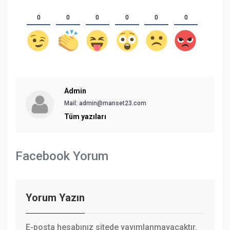
0
0
0
0
0
0
Admin
Mail:
admin@manset23.com
Tüm yazıları
Facebook Yorum
Yorum Yazın
E-posta hesabınız sitede yayımlanmayacaktır.