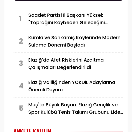
Saadet Partisi İl Başkanı Yüksel:
1
"Toprağını Kaybeden Geleceğini
Kaybeder"
Kumla ve Sarıkamış Köylerinde Modern
2
Sulama Dönemi Başladı
Elazığ'da Afet Risklerini Azaltma
3
Çalışmaları Değerlendirildi
Elazığ Valiliğinden YÖKDİL Adaylarına
4
Önemli Duyuru
Muş'ta Büyük Başarı: Elazığ Gençlik ve
5
Spor Kulübü Tenis Takımı Grubunu Lider
Tamamlayarak Yarı Finale Yükseldi
ANKETE KATILIN