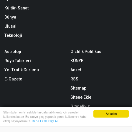
Kültür-Sanat
Dünya
Ulusal
Teknoloji
Astroloji
Gizlilik Politikası
Rüya Tabirleri
KÜNYE
Yol Trafik Durumu
Anket
E-Gazete
RSS
Sitemap
Sitene Ekle
Gitmeliyiz
Sitemizden en iyi şekilde faydalanabilmeniz için çerezler
Anladım
Arşiv
kullanılmaktadır. Bu siteye giriş yaparak çerez kullanımını kabul
Anasayfa
Yazarlar
Haber Ara
İhbar Hattı
Menu
etmiş sayılıyorsunuz.
Daha Fazla Bilgi Al
İletişim