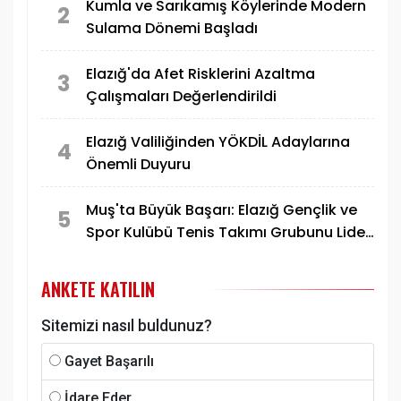
Kumla ve Sarıkamış Köylerinde Modern
2
Sulama Dönemi Başladı
Elazığ'da Afet Risklerini Azaltma
3
Çalışmaları Değerlendirildi
Elazığ Valiliğinden YÖKDİL Adaylarına
4
Önemli Duyuru
Muş'ta Büyük Başarı: Elazığ Gençlik ve
5
Spor Kulübü Tenis Takımı Grubunu Lider
Tamamlayarak Yarı Finale Yükseldi
ANKETE KATILIN
Sitemizi nasıl buldunuz?
Gayet Başarılı
İdare Eder