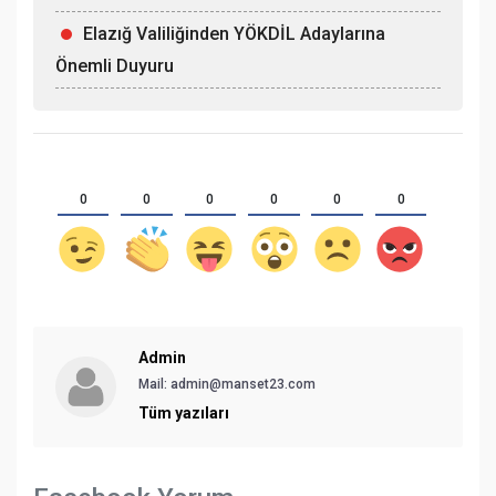
Elazığ Valiliğinden YÖKDİL Adaylarına
Önemli Duyuru
0
0
0
0
0
0
Admin
Mail: admin@manset23.com
Tüm yazıları