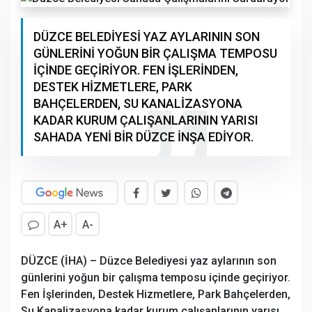
DÜZCE BELEDİYESİ YAZ AYLARININ SON
GÜNLERİNİ YOĞUN BİR ÇALIŞMA TEMPOSU
İÇİNDE GEÇİRİYOR. FEN İŞLERİNDEN,
DESTEK HİZMETLERE, PARK
BAHÇELERDEN, SU KANALİZASYONA
KADAR KURUM ÇALIŞANLARININ YARISI
SAHADA YENİ BİR DÜZCE İNŞA EDİYOR.
A+
A-
DÜZCE (İHA) – Düzce Belediyesi yaz aylarının son
günlerini yoğun bir çalışma temposu içinde geçiriyor.
Fen İşlerinden, Destek Hizmetlere, Park Bahçelerden,
Su Kanalizasyona kadar kurum çalışanlarının yarısı