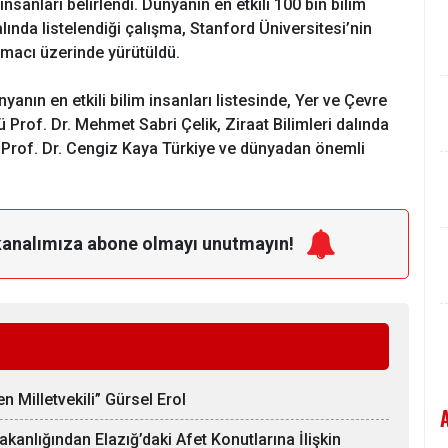
 insanları belirlendi. Dünyanın en etkili 100 bin bilim
alında listelendiği çalışma, Stanford Üniversitesi’nin
macı üzerinde yürütüldü.
nyanın en etkili bilim insanları listesinde, Yer ve Çevre
ü Prof. Dr. Mehmet Sabri Çelik, Ziraat Bilimleri dalında
ı Prof. Dr. Cengiz Kaya Türkiye ve dünyadan önemli
kanalımıza
abone olmayı unutmayın!
 Milletvekili” Gürsel Erol
Bakanlığından Elazığ’daki Afet Konutlarına İlişkin