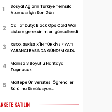
Sosyal Ağların Türkiye Temsilci
1
Ataması İçin Son Gün
Call of Duty: Black Ops Cold War
2
sistem gereksinimleri güncellendi
XBOX SERİES X'İN TÜRKİYE FİYATI
3
YABANCI BASINDA GÜNDEM OLDU
Manisa 3 Boyutlu Haritaya
4
Taşınacak
Maltepe Üniversitesi Öğrencileri
5
Sürü İha Simülasyon
Yarışmasında Finale Yükseldi
ANKETE KATILIN