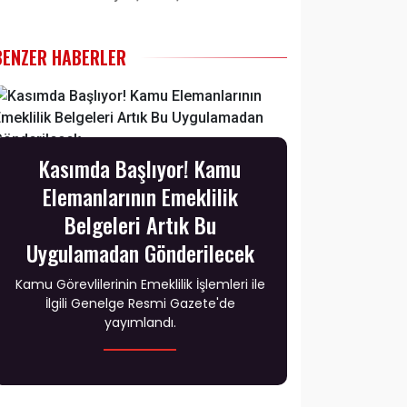
BENZER HABERLER
Kasımda Başlıyor! Kamu
Elemanlarının Emeklilik
Belgeleri Artık Bu
Uygulamadan Gönderilecek
Kamu Görevlilerinin Emeklilik İşlemleri ile
İlgili Genelge Resmi Gazete'de
yayımlandı.