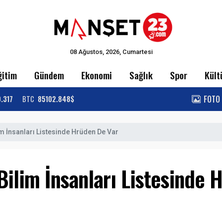
08 Ağustos, 2026, Cumartesi
ğitim
Gündem
Ekonomi
Sağlık
Spor
Kült
FOTO
9.317
BTC
85102.848$
lim İnsanları Listesinde Hrüden De Var
Bilim İnsanları Listesinde 