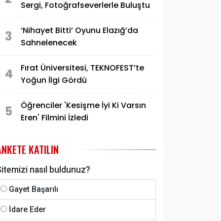
Sergi, Fotoğrafseverlerle Buluştu
‘Nihayet Bitti’ Oyunu Elazığ’da
3
Sahnelenecek
Fırat Üniversitesi, TEKNOFEST’te
4
Yoğun İlgi Gördü
Öğrenciler 'Kesişme İyi Ki Varsın
5
Eren' Filmini İzledi
ANKETE KATILIN
itemizi nasıl buldunuz?
Gayet Başarılı
İdare Eder