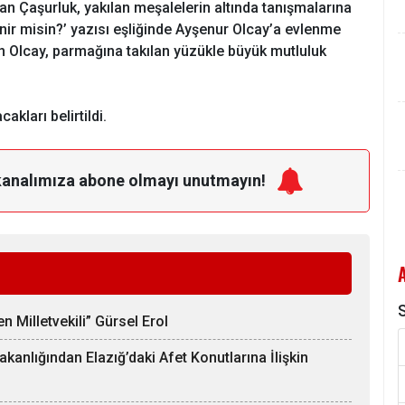
pan Çaşurluk, yakılan meşalelerin altında tanışmalarına
nir misin?’ yazısı eşliğinde Ayşenur Olcay’a evlenme
veren Olcay, parmağına takılan yüzükle büyük mutluluk
kları belirtildi.
kanalımıza
abone olmayı unutmayın!
S
 Milletvekili” Gürsel Erol
Bakanlığından Elazığ’daki Afet Konutlarına İlişkin