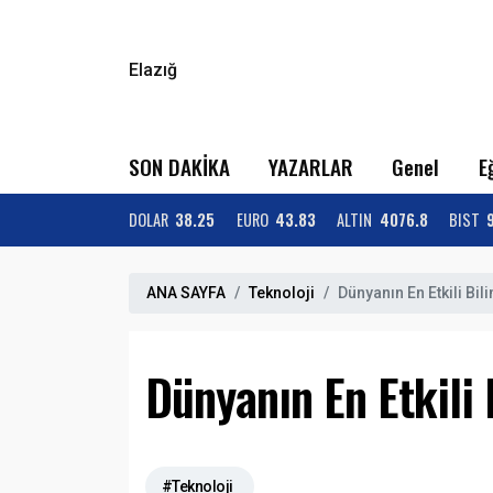
Elazığ
SON DAKİKA
YAZARLAR
Genel
E
DOLAR
38.25
EURO
43.83
ALTIN
4076.8
BIST
ANA SAYFA
Teknoloji
Dünyanın En Etkili Bi
Dünyanın En Etkili 
#Teknoloji