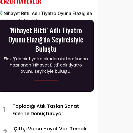
BENZER HABERLER
'Nihayet Bitti' Adlı Tiyatro
Oyunu Elazığ'da Seyircisiyle
Buluştu
Elazığ’da bir tiyatro akademisi tarafından
hazırlanan 'Nihayet Bitti' adlı tiyatro
oyunu seyirciyle buluştu.
Topladığı Atık Taşları Sanat
1
Eserine Dönüştürüyor
‘Çiftçi Varsa Hayat Var’ Temalı
2