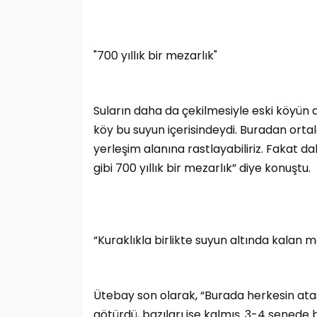
"700 yıllık bir mezarlık"
Suların daha da çekilmesiyle eski köyün d
köy bu suyun içerisindeydi. Buradan or
yerleşim alanına rastlayabiliriz. Fakat da
gibi 700 yıllık bir mezarlık” diye konuştu.
“Kuraklıkla birlikte suyun altında kalan 
Ütebay son olarak, “Burada herkesin atası
götürdü, bazıları ise kalmış. 3-4 senede b