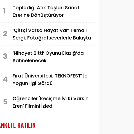
Topladığı Atık Taşları Sanat
1
Eserine Dönüştürüyor
‘Çiftçi Varsa Hayat Var’ Temalı
2
Sergi, Fotoğrafseverlerle Buluştu
‘Nihayet Bitti’ Oyunu Elazığ’da
3
Sahnelenecek
Fırat Üniversitesi, TEKNOFEST’te
4
Yoğun İlgi Gördü
Öğrenciler 'Kesişme İyi Ki Varsın
5
Eren' Filmini İzledi
ANKETE KATILIN