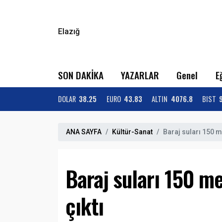
Elazığ
SON DAKİKA
YAZARLAR
Genel
E
DOLAR
38.25
EURO
43.83
ALTIN
4076.8
BIST
ANA SAYFA
Kültür-Sanat
Baraj suları 150 me
Baraj suları 150 me
çıktı