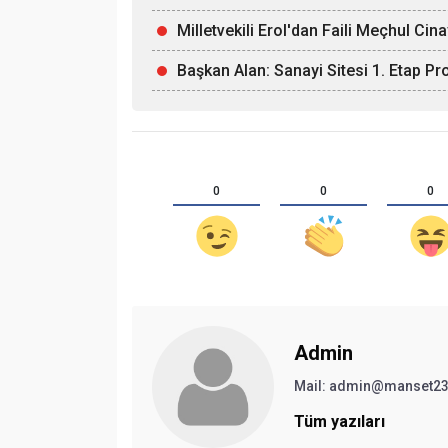
Milletvekili Erol'dan Faili Meçhul Cin
Başkan Alan: Sanayi Sitesi 1. Etap Pr
0
0
0
Admin
Mail:
admin@manset2
Tüm yazıları