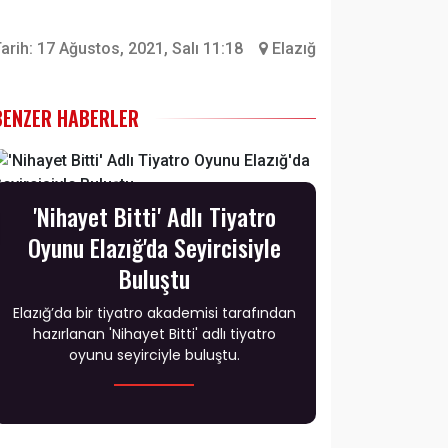
arih:
17 Ağustos, 2021, Salı 11:18
Elazığ
BENZER HABERLER
'Nihayet Bitti' Adlı Tiyatro
Oyunu Elazığ'da Seyircisiyle
Buluştu
Elazığ’da bir tiyatro akademisi tarafından
hazırlanan 'Nihayet Bitti' adlı tiyatro
oyunu seyirciyle buluştu.