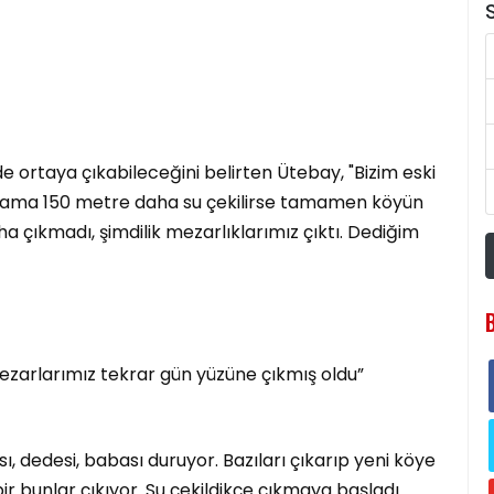
S
e ortaya çıkabileceğini belirten Ütebay, "Bizim eski
talama 150 metre daha su çekilirse tamamen köyün
ha çıkmadı, şimdilik mezarlıklarımız çıktı. Dediğim
mezarlarımız tekrar gün yüzüne çıkmış oldu”
, dedesi, babası duruyor. Bazıları çıkarıp yeni köye
ir bunlar çıkıyor. Su çekildikçe çıkmaya başladı.