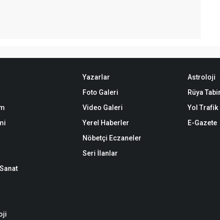
Yazarlar
Astroloji
Foto Galeri
Rüya Tabir
em
Video Galeri
Yol Trafi
mi
Yerel Haberler
E-Gazete
Nöbetçi Eczaneler
Seri İlanlar
-Sanat
oji