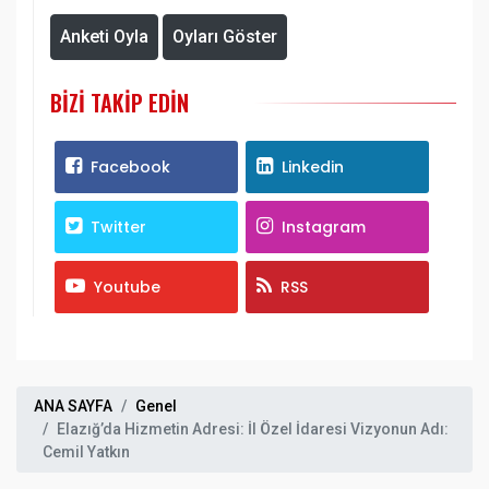
Anketi Oyla
Oyları Göster
BIZI TAKIP EDIN
Facebook
Linkedin
Twitter
Instagram
Youtube
RSS
ANA SAYFA
Genel
Elazığ’da Hizmetin Adresi: İl Özel İdaresi Vizyonun Adı:
Cemil Yatkın