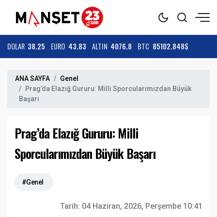
DOLAR
38.25
EURO
43.83
ALTIN
4076.8
BTC
85102.848$
ANA SAYFA
Genel
Prag’da Elazığ Gururu: Milli Sporcularımızdan Büyük
Başarı
Prag’da Elazığ Gururu: Milli
Sporcularımızdan Büyük Başarı
#Genel
Tarih:
04 Haziran, 2026, Perşembe 10:41