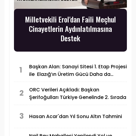
Milletvekili Erol'dan Faili Meçhul
Cinayetlerin Aydınlatılmasına
Destek
Başkan Alan: Sanayi Sitesi 1. Etap Projesi
1
ile Elazığ’ın Üretim Gücü Daha da
Artacak"
ORC Verileri Açıkladı: Başkan
2
Şerifoğulları Türkiye Genelinde 2. Sırada
3
Hasan Acar'dan Yıl Sonu Altın Tahmini
Nail Bey Mahallesi Yenilendi Yol ve