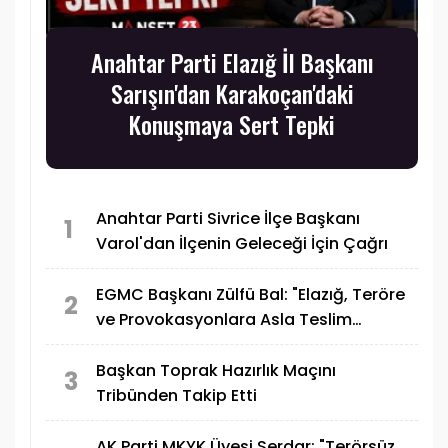
Anahtar Parti Elazığ İl Başkanı
Sarışın'dan Karakoçan'daki
Konuşmaya Sert Tepki
Anahtar Parti Sivrice İlçe Başkanı
1
Varol'dan İlçenin Geleceği İçin Çağrı
EGMC Başkanı Zülfü Bal: "Elazığ, Teröre
2
ve Provokasyonlara Asla Teslim
Olmayacaktır"
Başkan Toprak Hazırlık Maçını
3
Tribünden Takip Etti
AK Parti MKYK Üyesi Serdar: "Terörsüz