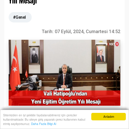
Yılı Mesajı
#Genel
Tarih:
07 Eylül, 2024, Cumartesi 14:52
Sitemizden en iyi şekilde faydalanabilmeniz için çerezler
Anladım
kullanılmaktadır. Bu siteye giriş yaparak çerez kullanımını kabul
Anasayfa
Yazarlar
Haber Ara
İhbar Hattı
Menu
etmiş sayılıyorsunuz.
Daha Fazla Bilgi Al