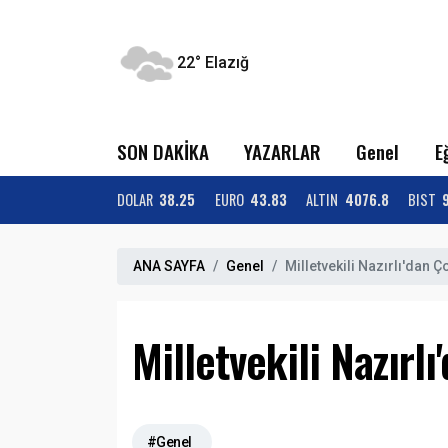
22°
Elazığ
SON DAKİKA
YAZARLAR
Genel
E
DOLAR
38.25
EURO
43.83
ALTIN
4076.8
BIST
ANA SAYFA
Genel
Milletvekili Nazırlı'dan 
Milletvekili Nazırl
#Genel