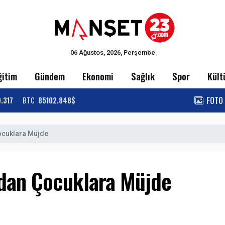
06 Ağustos, 2026, Perşembe
ğitim
Gündem
Ekonomi
Sağlık
Spor
Kült
FOTO
9.317
BTC
85102.848$
Çocuklara Müjde
ı'dan Çocuklara Müjde