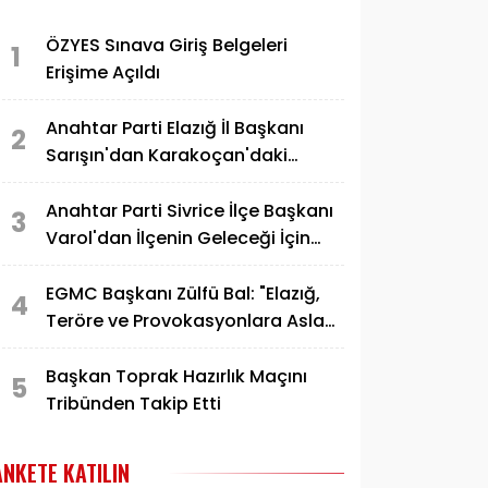
ÖZYES Sınava Giriş Belgeleri
1
Erişime Açıldı
Anahtar Parti Elazığ İl Başkanı
2
Sarışın'dan Karakoçan'daki
Konuşmaya Sert Tepki
Anahtar Parti Sivrice İlçe Başkanı
3
Varol'dan İlçenin Geleceği İçin
Çağrı
EGMC Başkanı Zülfü Bal: "Elazığ,
4
Teröre ve Provokasyonlara Asla
Teslim Olmayacaktır"
Başkan Toprak Hazırlık Maçını
5
Tribünden Takip Etti
ANKETE KATILIN