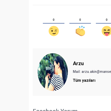
0
0
0
Arzu
Mail:
arzu.akin@manse
Tüm yazıları