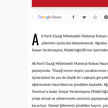
A
K Parti Elazığ Milletvekili Mahmut Rıdvan N
şöleninin üçüncüsü düzenlenecek. Ağustos a
Sosyal Yardımlaşma Müdürlüğü/Birimi üzerinden 
AK Parti Elazığ Milletvekili Mahmut Rıdvan Nazırl
paylaşımda: “Elazığ'ımızın neşesi çocuklarımıza
üçüncüsünü bu yaz da büyük bir coşkuyla gerçekl
eğlencesinin hazırlıklarına şimdiden başladık. Ağu
Temmuz'a kadar Sosyal Yardımlaşma Müdürlüğü/Bi
ortak olmak ve ailelerimizin sevincini paylaşma
kararlıyız. Sünnet Şölenimiz şimdiden hayırlı, ço