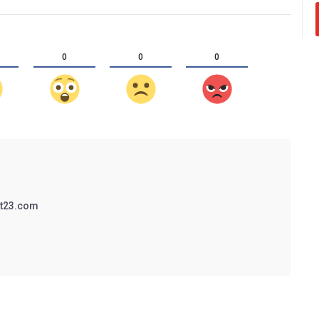
0
0
0
t23.com