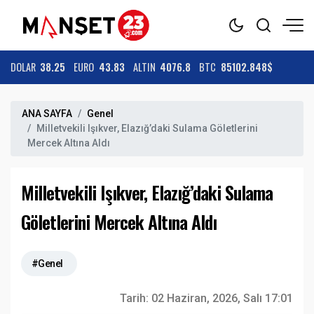
DOLAR
38.25
EURO
43.83
ALTIN
4076.8
BTC
85102.848$
ANA SAYFA
Genel
Milletvekili Işıkver, Elazığ’daki Sulama Göletlerini
Mercek Altına Aldı
Milletvekili Işıkver, Elazığ’daki Sulama
Göletlerini Mercek Altına Aldı
#Genel
Tarih:
02 Haziran, 2026, Salı 17:01