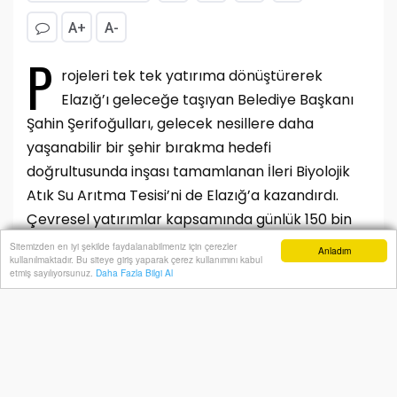
A+
A-
P
rojeleri tek tek yatırıma dönüştürerek
Elazığ’ı geleceğe taşıyan Belediye Başkanı
Şahin Şerifoğulları, gelecek nesillere daha
yaşanabilir bir şehir bırakma hedefi
doğrultusunda inşası tamamlanan İleri Biyolojik
Atık Su Arıtma Tesisi’ni de Elazığ’a kazandırdı.
Çevresel yatırımlar kapsamında günlük 150 bin
metreküp kapasiteyle faaliyete geçen tesis, su
Sitemizden en iyi şekilde faydalanabilmeniz için çerezler
Anladım
kullanılmaktadır. Bu siteye giriş yaparak çerez kullanımını kabul
kaynaklarının korunmasına önemli katkı
Anasayfa
Yazarlar
Haber Ara
İhbar Hattı
Menu
etmiş sayılıyorsunuz.
Daha Fazla Bilgi Al
sağlayacak.