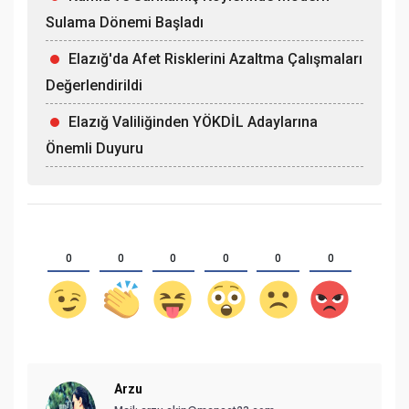
Sulama Dönemi Başladı
Elazığ'da Afet Risklerini Azaltma Çalışmaları
Değerlendirildi
Elazığ Valiliğinden YÖKDİL Adaylarına
Önemli Duyuru
0
0
0
0
0
0
Arzu