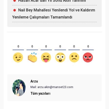
Hasan Acar'dan Yıl Sonu Altın Tahmini
Nail Bey Mahallesi Yenilendi Yol ve Kaldırım
Yenileme Çalışmaları Tamamlandı
0
0
0
0
0
0
Arzu
Mail: arzu.akin@manset23.com
Tüm yazıları