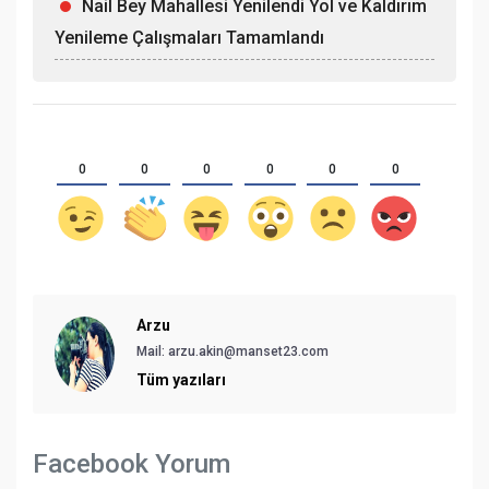
Nail Bey Mahallesi Yenilendi Yol ve Kaldırım
Yenileme Çalışmaları Tamamlandı
0
0
0
0
0
0
Arzu
Mail:
arzu.akin@manset23.com
Tüm yazıları
Facebook Yorum