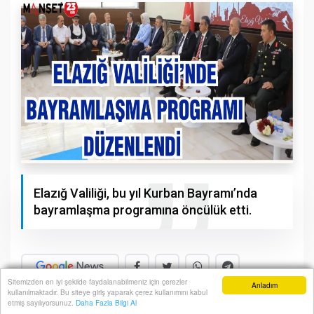
Elazığ Valiliği, bu yıl Kurban Bayramı’nda
bayramlaşma programına öncülük etti.
Sitemizden en iyi şekilde faydalanabilmeniz için çerezler
Anladım
kullanılmaktadır. Bu siteye giriş yaparak çerez kullanımını kabul
A+
A-
Anasayfa
Yazarlar
Haber Ara
İhbar Hattı
Menu
etmiş sayılıyorsunuz.
Daha Fazla Bilgi Al