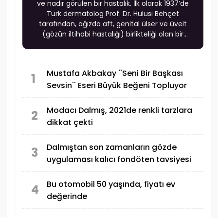
ve nadir görülen bir hastalık. İlk olarak 1937’de
Türk dermatolog Prof. Dr. Hulusi Behçet
tarafından, ağızda aft, genital ülser ve üveit
(gözün iltihabi hastalığı) birlikteliği olan bir
sendrom olarak tanımlandığı için onun adı ile
anılıyor. Türk Oftalmoloji Derneği, Behçet
hastalığının en çok görüldüğü ülkelerden birinin
Mustafa Akbakay ''Seni Bir Başkası
Türkiye olduğunun altını çizerek uyarılarda
1
Sevsin'' Eseri Büyük Beğeni Topluyor
bulundu.
Modacı Dalmış, 2021de renkli tarzlara
2
dikkat çekti
Dalmıştan son zamanların gözde
3
uygulaması kalıcı fondöten tavsiyesi
Bu otomobil 50 yaşında, fiyatı ev
4
değerinde