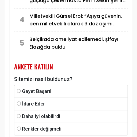
güçlüğü çeken hasta Fethi Sekin Şehir
Hastanesinde sağlığına kavuştu
Milletvekili Gürsel Erol: “Aşıya güvenin,
4
ben milletvekili olarak 3 doz aşımı
oldum”
Belçikada ameliyat edilemedi, şifayı
5
Elazığda buldu
ANKETE KATILIN
Sitemizi nasıl buldunuz?
Gayet Başarılı
İdare Eder
Daha iyi olabilirdi
Renkler değişmeli