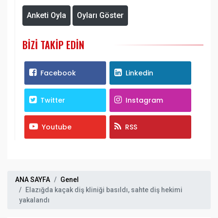
Anketi Oyla
Oyları Göster
BIZI TAKIP EDIN
Facebook
Linkedin
Twitter
Instagram
Youtube
RSS
ANA SAYFA
Genel
Elazığda kaçak diş kliniği basıldı, sahte diş hekimi
yakalandı