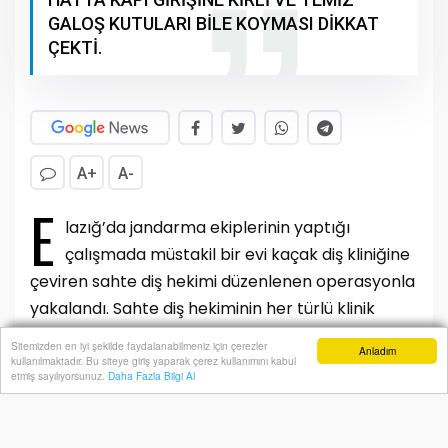
GALOŞ KUTULARI BİLE KOYMASI DİKKAT
ÇEKTİ.
A+
A-
E
lazığ’da jandarma ekiplerinin yaptığı
çalışmada müstakil bir evi kaçak diş kliniğine
çeviren sahte diş hekimi düzenlenen operasyonla
yakalandı. Sahte diş hekiminin her türlü klinik
malzemeyi yerleştirdiği, randevu defterinin
Sitemizden en iyi şekilde faydalanabilmeniz için çerezler
Anladım
bulunduğu ortaya çıkarken, kapı girişine kirli ve
kullanılmaktadır. Bu siteye giriş yaparak çerez kullanımını kabul
Anasayfa
Yazarlar
Haber Ara
İhbar Hattı
Menu
etmiş sayılıyorsunuz.
Daha Fazla Bilgi Al
temiz galoş kutuları bile koyması dikkat çekti.