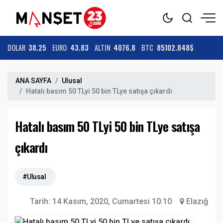
DOLAR
38.25
EURO
43.83
ALTIN
4076.8
BTC
85102.848$
ANA SAYFA
Ulusal
Hatalı basım 50 TLyi 50 bin TLye satışa çıkardı
Hatalı basım 50 TLyi 50 bin TLye satışa
çıkardı
#Ulusal
Tarih:
14 Kasım, 2020, Cumartesi 10:10
Elazığ