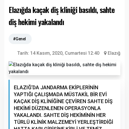
Elazığda kaçak diş kliniği basıldı, sahte
diş hekimi yakalandı
#Genel
Tarih:
14 Kasım, 2020, Cumartesi 12:40
Elazığ
ELAZIĞ’DA JANDARMA EKİPLERİNİN
YAPTIĞI ÇALIŞMADA MÜSTAKİL BİR EVİ
KAÇAK DİŞ KLİNİĞİNE ÇEVİREN SAHTE DİŞ
HEKİMİ DÜZENLENEN OPERASYONLA
YAKALANDI. SAHTE DİŞ HEKİMİNİN HER
TÜRLÜ KLİNİK MALZEMEYİ YERLEŞTİRDİĞİ
HATTA KAPI GİRİŞİNE KİRLİ VE TEMİZ