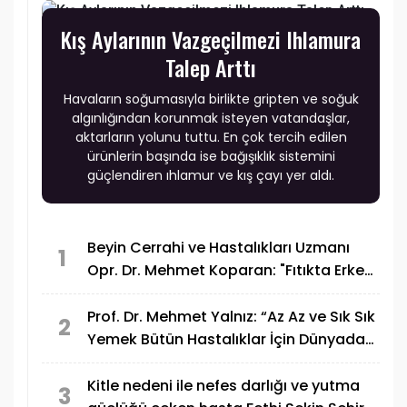
Kış Aylarının Vazgeçilmezi Ihlamura
Talep Arttı
Havaların soğumasıyla birlikte gripten ve soğuk
algınlığından korunmak isteyen vatandaşlar,
aktarların yolunu tuttu. En çok tercih edilen
ürünlerin başında ise bağışıklık sistemini
güçlendiren ıhlamur ve kış çayı yer aldı.
Beyin Cerrahi ve Hastalıkları Uzmanı
1
Opr. Dr. Mehmet Koparan: "Fıtıkta Erken
Tanı ve Teşhisi Çok Önemlidir"
Prof. Dr. Mehmet Yalnız: “Az Az ve Sık Sık
2
Yemek Bütün Hastalıklar İçin Dünyada
En Geçerli Diyet Şeklidir”
Kitle nedeni ile nefes darlığı ve yutma
3