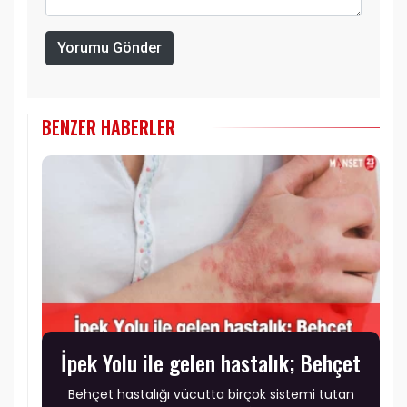
Yorumu Gönder
BENZER HABERLER
İpek Yolu ile gelen hastalık; Behçet
Behçet hastalığı vücutta birçok sistemi tutan