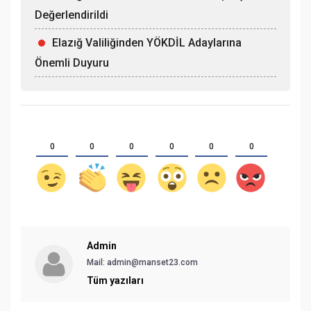
Değerlendirildi
Elazığ Valiliğinden YÖKDİL Adaylarına
Önemli Duyuru
0
0
0
0
0
0
Admin
Mail:
admin@manset23.com
Tüm yazıları