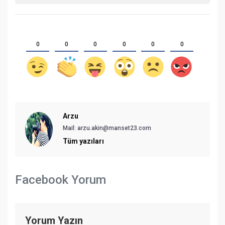
0
0
0
0
0
0
Arzu
Mail:
arzu.akin@manset23.com
Tüm yazıları
Facebook Yorum
Yorum Yazın