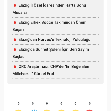
Elazığ İl Özel İdaresinden Hafta Sonu
Mesaisi
Elazığ Erkek Bocce Takımından Önemli
Başarı
Elazığ’dan Norveç’e Teknoloji Yolculuğu
Elazığ’da Sünnet Şöleni İçin Geri Sayım
Başladı
ORC Araştırması: CHP’de “En Beğenilen
Milletvekili” Gürsel Erol
0
0
0
0
0
0