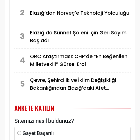
2
Elazığ’dan Norveç’e Teknoloji Yolculuğu
Elazığ’da Sünnet Şöleni İçin Geri Sayım
3
Başladı
ORC Araştırması: CHP’de “En Beğenilen
4
Milletvekili” Gürsel Erol
Çevre, Şehircilik ve İklim Değişikliği
5
Bakanlığından Elazığ’daki Afet
Konutlarına İlişkin Paylaşım
ANKETE KATILIN
Sitemizi nasıl buldunuz?
Gayet Başarılı