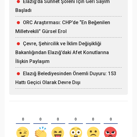
Elazığ’da Sünnet Şöleni İçin Geri Sayım
Başladı
ORC Araştırması: CHP’de “En Beğenilen
Milletvekili” Gürsel Erol
Çevre, Şehircilik ve İklim Değişikliği
Bakanlığından Elazığ’daki Afet Konutlarına
İlişkin Paylaşım
Elazığ Belediyesinden Önemli Duyuru: 153
Hattı Geçici Olarak Devre Dışı
0
0
0
0
0
0