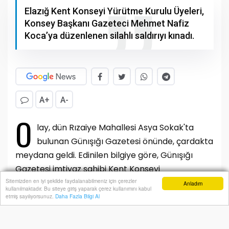
Elazığ Kent Konseyi Yürütme Kurulu Üyeleri,
Konsey Başkanı Gazeteci Mehmet Nafiz
Koca’ya düzenlenen silahlı saldırıyı kınadı.
A+
A-
O
lay, dün Rızaiye Mahallesi Asya Sokak'ta
bulunan Günışığı Gazetesi önünde, çardakta
meydana geldi. Edinilen bilgiye göre, Günışığı
Gazetesi imtiyaz sahibi Kent Konseyi
ile Elazığ Basın ve Medya Cemiyeti Başkanı
Sitemizden en iyi şekilde faydalanabilmeniz için çerezler
Anladım
kullanılmaktadır. Bu siteye giriş yaparak çerez kullanımını kabul
Anasayfa
Yazarlar
Haber Ara
İhbar Hattı
Menu
Gazeteci Mehmet Nafiz Koca, çardakta oturduğu
etmiş sayılıyorsunuz.
Daha Fazla Bilgi Al
sırada R.A. tarafından pompalı tüfekli saldırıya
uğradı. Bacağından yaralanan gazeteci Koca,