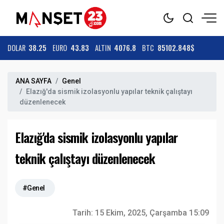
DOLAR
38.25
EURO
43.83
ALTIN
4076.8
BTC
85102.848$
ANA SAYFA
Genel
Elazığ'da sismik izolasyonlu yapılar teknik çalıştayı
düzenlenecek
Elazığ'da sismik izolasyonlu yapılar
teknik çalıştayı düzenlenecek
#Genel
Tarih:
15 Ekim, 2025, Çarşamba 15:09