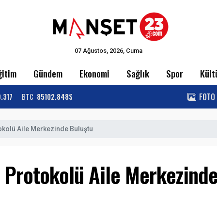
07 Ağustos, 2026, Cuma
ğitim
Gündem
Ekonomi
Sağlık
Spor
Kült
FOTO
9.317
BTC
85102.848$
okolü Aile Merkezinde Buluştu
p Protokolü Aile Merkezind