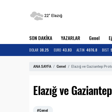
22°
Elazığ
SON DAKİKA
YAZARLAR
Genel
E
DOLAR
38.25
EURO
43.83
ALTIN
4076.8
BIST
ANA SAYFA
Genel
Elazığ ve Gaziantep Prot
Elazığ ve Gaziante
#Genel