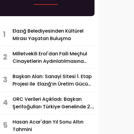
Elazığ Belediyesinden Kültürel
1
Mirası Yaşatan Buluşma
Milletvekili Erol'dan Faili Meçhul
2
Cinayetlerin Aydınlatılmasına
Destek
Başkan Alan: Sanayi Sitesi 1. Etap
3
Projesi ile Elazığ’ın Üretim Gücü
Daha da Artacak"
ORC Verileri Açıkladı: Başkan
4
Şerifoğulları Türkiye Genelinde 2.
Sırada
Hasan Acar'dan Yıl Sonu Altın
5
Tahmini