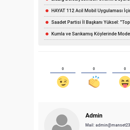
HAYAT 112 Acil Mobil Uygulaması İçi
Saadet Partisi İl Başkanı Yüksel: "T
Kumla ve Sarıkamış Köylerinde Mod
0
0
0
Admin
Mail:
admin@manset2