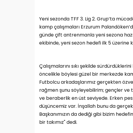
Yeni sezonda TFF 3. Lig 2. Grup’ta mücad
kamp çalışmaları Erzurum Palandöken’de
günde çift antrenmanla yeni sezona hazı
ekibinde, yeni sezon hedefi ilk 5 üzerine k
Çalışmalarını sıkı şekilde sürdürdükleri
öncelikle böylesi güzel bir merkezde kam
Futbolcu arkadaşlarımız gerçekten özveri
rağmen şunu söyleyebilirim; gençler ve tec
ve beraberlik en üst seviyede. Erken p
düşüncemiz var. İnşallah bunu da gerçekl
Başkanımızın da dediği gibi bizim hedefimi
bir takımız" dedi.