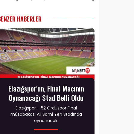
BENZER HABERLER
Elazığspor'un, Final Maçının
Oynanacağı Stad Belli Oldu
Elazığspor – 52 Orduspor Final
müsabakası Ali Sami Yen Stadında
oynanacak.