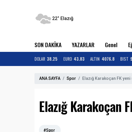
22°
Elazığ
SON DAKİKA
YAZARLAR
Genel
E
DOLAR
38.25
EURO
43.83
ALTIN
4076.8
BIST
ANA SAYFA
Spor
Elazığ Karakoçan FK yeni 
Elazığ Karakoçan FK
#Spor