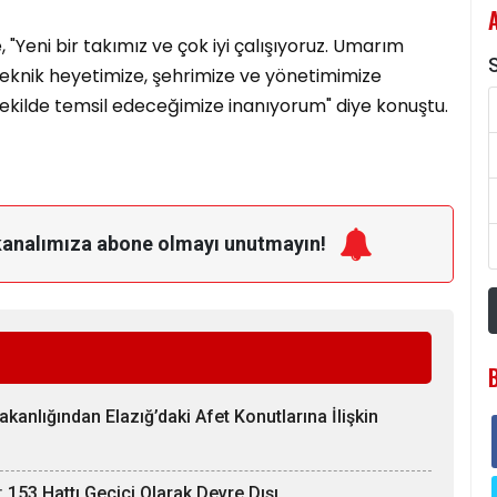
, "Yeni bir takımız ve çok iyi çalışıyoruz. Umarım
S
 teknik heyetimize, şehrimize ve yönetimimize
i şekilde temsil edeceğimize inanıyorum" diye konuştu.
kanalımıza
abone olmayı unutmayın!
Bakanlığından Elazığ’daki Afet Konutlarına İlişkin
 153 Hattı Geçici Olarak Devre Dışı