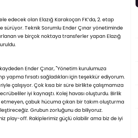
ele edecek olan Elazığ Karakoçan FK’da, 2. etap
 sürüyor. Teknik Sorumlu Ender Çınar yönetiminde
rlanan ve birçok noktaya transferler yapan Elazığ
uruldu.
ni kaydeden Ender Çınar, "Yönetim kurulumuza
p yapma fırsatı sağladıkları için teşekkür ediyorum.
yle çalışıyor. Çok kısa bir süre birlikte çalışmamıza
rübeliler iyi kaynaştı. Kolej havası oluşturdu. Birlik
es etmeyen, çabuk hücuma çıkan bir takım oluşturma
eştireceğiz. Grubun zorluğunu da biliyoruz.
z play-off. Rakiplerimiz güçlü olabilir ama biz de iyi