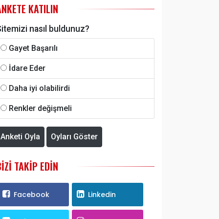
ANKETE KATILIN
itemizi nasıl buldunuz?
Gayet Başarılı
İdare Eder
Daha iyi olabilirdi
Renkler değişmeli
Anketi Oyla
Oyları Göster
BIZI TAKIP EDIN
Facebook
Linkedin