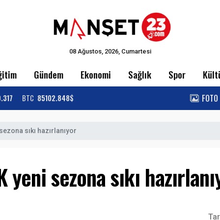
08 Ağustos, 2026, Cumartesi
ğitim
Gündem
Ekonomi
Sağlık
Spor
Kült
FOTO
9.317
BTC
85102.848$
sezona sıkı hazırlanıyor
 yeni sezona sıkı hazırlanı
Tar