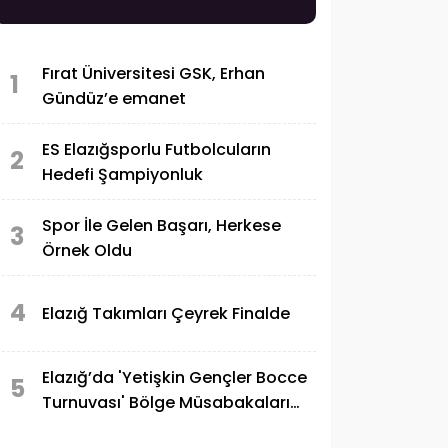
Fırat Üniversitesi GSK, Erhan
1
Gündüz’e emanet
ES Elazığsporlu Futbolcuların
2
Hedefi Şampiyonluk
Spor İle Gelen Başarı, Herkese
3
Örnek Oldu
4
Elazığ Takımları Çeyrek Finalde
Elazığ’da 'Yetişkin Gençler Bocce
5
Turnuvası' Bölge Müsabakaları
Sürüyor