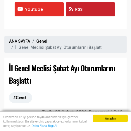
Youtube
RSS
ANA SAYFA
Genel
İl Genel Meclisi Şubat Ayı Oturumlarını Başlattı
İl Genel Meclisi Şubat Ayı Oturumlarını
Başlattı
#Genel
Tarih:
02 Şubat, 2026, Pazartesi 15:46
Sitemizden en iyi şekilde faydalanabilmeniz için çerezler
Anladım
kullanılmaktadır. Bu siteye giriş yaparak çerez kullanımını kabul
Anasayfa
Yazarlar
Haber Ara
İhbar Hattı
Menu
etmiş sayılıyorsunuz.
Daha Fazla Bilgi Al