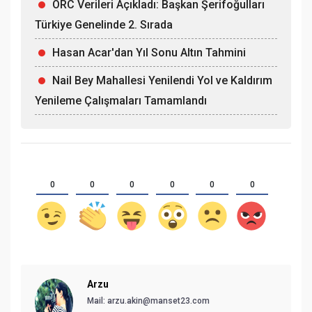
ORC Verileri Açıkladı: Başkan Şerifoğulları
Türkiye Genelinde 2. Sırada
Hasan Acar'dan Yıl Sonu Altın Tahmini
Nail Bey Mahallesi Yenilendi Yol ve Kaldırım
Yenileme Çalışmaları Tamamlandı
0
0
0
0
0
0
Arzu
Mail:
arzu.akin@manset23.com