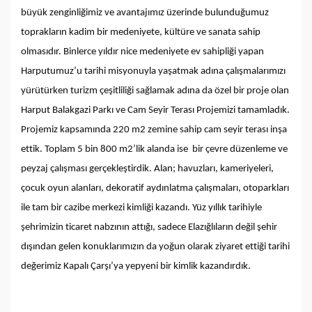
büyük zenginliğimiz ve avantajımız üzerinde bulunduğumuz
toprakların kadim bir medeniyete, kültüre ve sanata sahip
olmasıdır. Binlerce yıldır nice medeniyete ev sahipliği yapan
Harputumuz’u tarihi misyonuyla yaşatmak adına çalışmalarımızı
yürütürken turizm çeşitliliği sağlamak adına da özel bir proje olan
Harput Balakgazi Parkı ve Cam Seyir Terası Projemizi tamamladık.
Projemiz kapsamında 220 m2 zemine sahip cam seyir terası inşa
ettik. Toplam 5 bin 800 m2’lik alanda ise bir çevre düzenleme ve
peyzaj çalışması gerçekleştirdik. Alan; havuzları, kameriyeleri,
çocuk oyun alanları, dekoratif aydınlatma çalışmaları, otoparkları
ile tam bir cazibe merkezi kimliği kazandı. Yüz yıllık tarihiyle
şehrimizin ticaret nabzının attığı, sadece Elazığlıların değil şehir
dışından gelen konuklarımızın da yoğun olarak ziyaret ettiği tarihi
değerimiz Kapalı Çarşı’ya yepyeni bir kimlik kazandırdık.