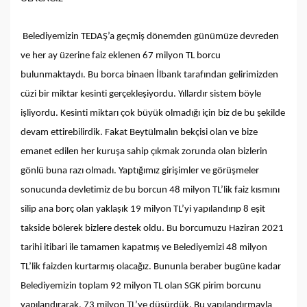
Belediyemizin TEDAŞ’a geçmiş dönemden günümüze devreden
ve her ay üzerine faiz eklenen 67 milyon TL borcu
bulunmaktaydı. Bu borca binaen İlbank tarafından gelirimizden
cüzi bir miktar kesinti gerçekleşiyordu. Yıllardır sistem böyle
işliyordu. Kesinti miktarı çok büyük olmadığı için biz de bu şekilde
devam ettirebilirdik. Fakat Beytülmalın bekçisi olan ve bize
emanet edilen her kuruşa sahip çıkmak zorunda olan bizlerin
gönlü buna razı olmadı. Yaptığımız girişimler ve görüşmeler
sonucunda devletimiz de bu borcun 48 milyon TL’lik faiz kısmını
silip ana borç olan yaklaşık 19 milyon TL’yi yapılandırıp 8 eşit
takside bölerek bizlere destek oldu. Bu borcumuzu Haziran 2021
tarihi itibari ile tamamen kapatmış ve Belediyemizi 48 milyon
TL’lik faizden kurtarmış olacağız. Bununla beraber bugüne kadar
Belediyemizin toplam 92 milyon TL olan SGK pirim borcunu
yapılandırarak, 73 milyon TL’ye düşürdük. Bu yapılandırmayla