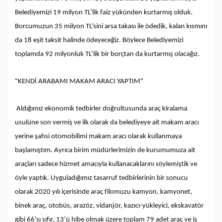
Belediyemizi 19 milyon TL’lik faiz yükünden kurtarmış olduk.
Borcumuzun 35 milyon TL’sini arsa takası ile ödedik, kalan kısmını
da 18 eşit taksit halinde ödeyeceğiz. Böylece Belediyemizi
toplamda 92 milyonluk TL’lik bir borçtan da kurtarmış olacağız.
"KENDİ ARABAMI MAKAM ARACI YAPTIM"
Aldığımız ekonomik tedbirler doğrultusunda araç kiralama
usulüne son vermiş ve ilk olarak da belediyeye ait makam aracı
yerine şahsi otomobilimi makam aracı olarak kullanmaya
başlamıştım. Ayrıca birim müdürlerimizin de kurumumuza ait
araçları sadece hizmet amacıyla kullanacaklarını söylemiştik ve
öyle yaptık. Uyguladığımız tasarruf tedbirlerinin bir sonucu
olarak 2020 yılı içerisinde araç filomuzu kamyon, kamyonet,
binek araç, otobüs, arazöz, vidanjör, kazıcı-yükleyici, ekskavatör
gibi 66’sı sıfır, 13’ü hibe olmak üzere toplam 79 adet araç ve iş