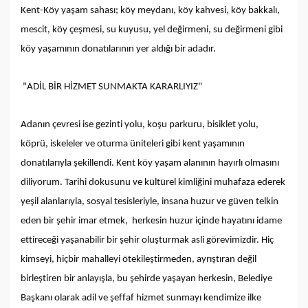
Kent-Köy yaşam sahası; köy meydanı, köy kahvesi, köy bakkalı,
mescit, köy çeşmesi, su kuyusu, yel değirmeni, su değirmeni gibi
köy yaşamının donatılarının yer aldığı bir adadır.
"ADİL BİR HİZMET SUNMAKTA KARARLIYIZ"
Adanın çevresi ise gezinti yolu, koşu parkuru, bisiklet yolu,
köprü, iskeleler ve oturma üniteleri gibi kent yaşamının
donatılarıyla şekillendi. Kent köy yaşam alanının hayırlı olmasını
diliyorum. Tarihi dokusunu ve kültürel kimliğini muhafaza ederek
yeşil alanlarıyla, sosyal tesisleriyle, insana huzur ve güven telkin
eden bir şehir imar etmek, herkesin huzur içinde hayatını idame
ettireceği yaşanabilir bir şehir oluşturmak asli görevimizdir. Hiç
kimseyi, hiçbir mahalleyi ötekileştirmeden, ayrıştıran değil
birleştiren bir anlayışla, bu şehirde yaşayan herkesin, Belediye
Başkanı olarak adil ve şeffaf hizmet sunmayı kendimize ilke