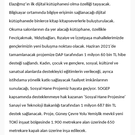
Elazığmız’ın ilk dijital kütüphanesi olma özelliği taşıyacak.
Bilgisayar ortamında bilgiye erişimin sağlanacağı dijital
kütüphanede binlerce kitap kitapseverlerle buluşturulacak.
Okuma salonlarının da yer alacağı kütüphane, özellikle
Fevziçakmak, Yıldızbağları, Rızaiye ve İzzetpaşa mahallelerimizde
gençlerimizin yeni buluşma noktası olacak. Haziran 2021’de
tamamlanacak projemize DAP tarafından 1 milyon 60 bin TL hibe
desteği sağlandı. Kadın, çocuk ve gençlere, sosyal, kültürel ve
sanatsal alanlarda destekleyici eğitimlerin verileceği, ayrıca
istihdama yönelik katkı sağlayacak faaliyet imkânlarının
sunulacağı, Sosyal Hane Projemiz hayata geçiyor. SOGEP
kapsamında desteklenmeye hak kazanan ‘Sosyal Hane Projesine’
Sanayi ve Teknoloji Bakanlığı tarafından 1 milyon 687 Bin TL
destek sağlanacak. Proje, Güney Çevre Yolu Yemişlik mevkii yeni
TOKİ inşaat bölgesinde 1.900 metrekare alan üzerinde 650
metrekare kapalı alan üzerine inşa edilecek.