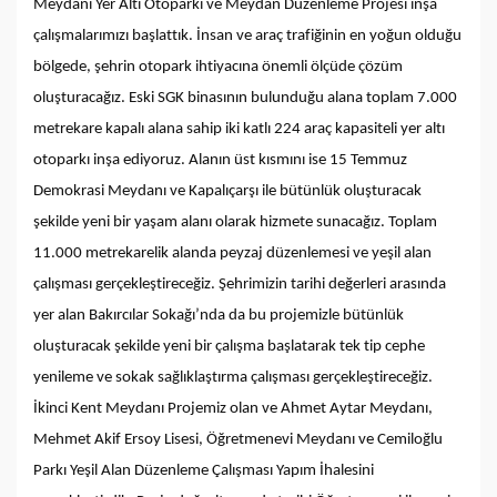
Meydanı Yer Altı Otoparkı ve Meydan Düzenleme Projesi inşa
çalışmalarımızı başlattık. İnsan ve araç trafiğinin en yoğun olduğu
bölgede, şehrin otopark ihtiyacına önemli ölçüde çözüm
oluşturacağız. Eski SGK binasının bulunduğu alana toplam 7.000
metrekare kapalı alana sahip iki katlı 224 araç kapasiteli yer altı
otoparkı inşa ediyoruz. Alanın üst kısmını ise 15 Temmuz
Demokrasi Meydanı ve Kapalıçarşı ile bütünlük oluşturacak
şekilde yeni bir yaşam alanı olarak hizmete sunacağız. Toplam
11.000 metrekarelik alanda peyzaj düzenlemesi ve yeşil alan
çalışması gerçekleştireceğiz. Şehrimizin tarihi değerleri arasında
yer alan Bakırcılar Sokağı’nda da bu projemizle bütünlük
oluşturacak şekilde yeni bir çalışma başlatarak tek tip cephe
yenileme ve sokak sağlıklaştırma çalışması gerçekleştireceğiz.
İkinci Kent Meydanı Projemiz olan ve Ahmet Aytar Meydanı,
Mehmet Akif Ersoy Lisesi, Öğretmenevi Meydanı ve Cemiloğlu
Parkı Yeşil Alan Düzenleme Çalışması Yapım İhalesini