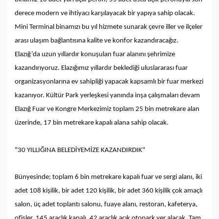
derece modern ve ihtiyacı karşılayacak bir yapıya sahip olacak.
Mini Terminal binamızı bu yıl hizmete sunarak çevre iller ve ilçeler
arası ulaşım bağlantısına kalite ve konfor kazandıracağız.
Elazığ’da uzun yıllardır konuşulan fuar alanını şehrimize
kazandırıyoruz. Elazığımız yıllardır beklediği uluslararası fuar
organizasyonlarına ev sahipliği yapacak kapsamlı bir fuar merkezi
kazanıyor. Kültür Park yerleşkesi yanında inşa çalışmaları devam
Elazığ Fuar ve Kongre Merkezimiz toplam 25 bin metrekare alan
üzerinde, 17 bin metrekare kapalı alana sahip olacak.
"30 YILLIĞINA BELEDİYEMİZE KAZANDIRDIK"
Bünyesinde; toplam 6 bin metrekare kapalı fuar ve sergi alanı, iki
adet 108 kişilik, bir adet 120 kişilik, bir adet 360 kişilik çok amaçlı
salon, üç adet toplantı salonu, fuaye alanı, restoran, kafeterya,
ofisler, 145 araçlık kapalı, 42 araçlık açık otopark yer alacak. Tam