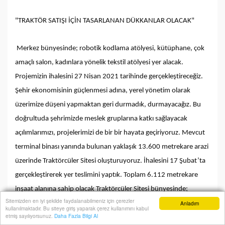
"TRAKTÖR SATIŞI İÇİN TASARLANAN DÜKKANLAR OLACAK"
Merkez bünyesinde; robotik kodlama atölyesi, kütüphane, çok
amaçlı salon, kadınlara yönelik tekstil atölyesi yer alacak.
Projemizin ihalesini 27 Nisan 2021 tarihinde gerçekleştireceğiz.
Şehir ekonomisinin güçlenmesi adına, yerel yönetim olarak
üzerimize düşeni yapmaktan geri durmadık, durmayacağız. Bu
doğrultuda şehrimizde meslek gruplarına katkı sağlayacak
açılımlarımızı, projelerimizi de bir bir hayata geçiriyoruz. Mevcut
terminal binası yanında bulunan yaklaşık 13.600 metrekare arazi
üzerinde Traktörcüler Sitesi oluşturuyoruz. İhalesini 17 Şubat’ta
gerçekleştirerek yer teslimini yaptık. Toplam 6.112 metrekare
inşaat alanına sahip olacak Traktörcüler Sitesi bünyesinde;
Sitemizden en iyi şekilde faydalanabilmeniz için çerezler
Anladım
dükkânlar, kafeterya, mescit, açık otopark alanı ve yeşil alanlar
kullanılmaktadır. Bu siteye giriş yaparak çerez kullanımını kabul
Anasayfa
Yazarlar
Haber Ara
İhbar Hattı
Menu
etmiş sayılıyorsunuz.
Daha Fazla Bilgi Al
yer alacak. Traktör satışı için tasarlanan dükkânlar kapalı ve yarı