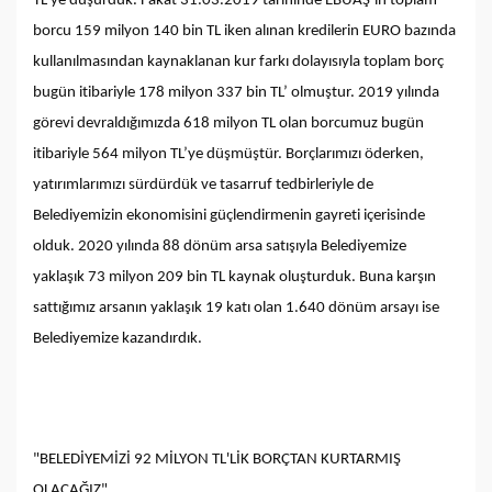
TL’ye düşürdük. Fakat 31.03.2019 tarihinde EBUAŞ’ın toplam
borcu 159 milyon 140 bin TL iken alınan kredilerin EURO bazında
kullanılmasından kaynaklanan kur farkı dolayısıyla toplam borç
bugün itibariyle 178 milyon 337 bin TL’ olmuştur. 2019 yılında
görevi devraldığımızda 618 milyon TL olan borcumuz bugün
itibariyle 564 milyon TL’ye düşmüştür. Borçlarımızı öderken,
yatırımlarımızı sürdürdük ve tasarruf tedbirleriyle de
Belediyemizin ekonomisini güçlendirmenin gayreti içerisinde
olduk. 2020 yılında 88 dönüm arsa satışıyla Belediyemize
yaklaşık 73 milyon 209 bin TL kaynak oluşturduk. Buna karşın
sattığımız arsanın yaklaşık 19 katı olan 1.640 dönüm arsayı ise
Belediyemize kazandırdık.
"BELEDİYEMİZİ 92 MİLYON TL'LİK BORÇTAN KURTARMIŞ
OLACAĞIZ"