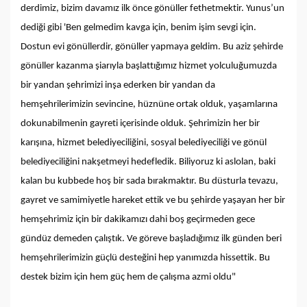
derdimiz, bizim davamız ilk önce gönüller fethetmektir. Yunus’un
dediği gibi 'Ben gelmedim kavga için, benim işim sevgi için.
Dostun evi gönüllerdir, gönüller yapmaya geldim. Bu aziz şehirde
gönüller kazanma şiarıyla başlattığımız hizmet yolculuğumuzda
bir yandan şehrimizi inşa ederken bir yandan da
hemşehrilerimizin sevincine, hüznüne ortak olduk, yaşamlarına
dokunabilmenin gayreti içerisinde olduk. Şehrimizin her bir
karışına, hizmet belediyeciliğini, sosyal belediyeciliği ve gönül
belediyeciliğini nakşetmeyi hedefledik. Biliyoruz ki aslolan, baki
kalan bu kubbede hoş bir sada bırakmaktır. Bu düsturla tevazu,
gayret ve samimiyetle hareket ettik ve bu şehirde yaşayan her bir
hemşehrimiz için bir dakikamızı dahi boş geçirmeden gece
gündüz demeden çalıştık. Ve göreve başladığımız ilk günden beri
hemşehrilerimizin güçlü desteğini hep yanımızda hissettik. Bu
destek bizim için hem güç hem de çalışma azmi oldu"