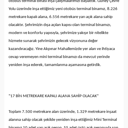
otobüs terminal binası inşa çalışmalarımızı başlattık. Güney Çevre
Yolu üzerinde inşa ettiğimiz yeni otobüs terminal binamız, 8.226
metrekare kapalı alana, 6.556 metrekare yarı açık alana sahip
olacaktır. Şehrimizin dışa açılan kapısı olan terminal binamızı,
modern ve konforlu yapısıyla, şehrimize yakışır bir nitelikte
hizmete sunarak şehrimizin gelecek vizyonuna değer
kazandıracağız. Yine Akpınar Mahallemizde yer alan ve ihtiyaca
cevap veremeyen mini terminal binamızı da mevcut yerinde
yeniden inşa ederek, tamamlanma aşamasına getirdik.
"17 BİN METREKARE KAPALI ALANA SAHİP OLACAK"
Toplam 7.500 metrekare alan üzerinde, 1.329 metrekare inşaat
alanına sahip olacak şekilde yeniden inşa ettiğimiz Mini Terminal
binamız 10 adet yarı açık peron, 55 adet üstü açık peronuyla son