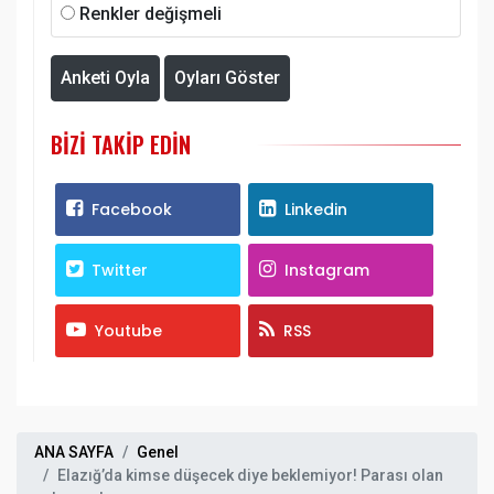
Renkler değişmeli
Anketi Oyla
Oyları Göster
BIZI TAKIP EDIN
Facebook
Linkedin
Twitter
Instagram
Youtube
RSS
ANA SAYFA
Genel
Elazığ’da kimse düşecek diye beklemiyor! Parası olan