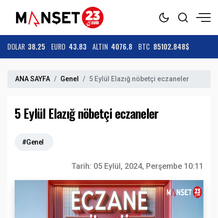
DOLAR
38.25
EURO
43.83
ALTIN
4076.8
BTC
85102.848$
ANA SAYFA
Genel
5 Eylül Elazığ nöbetçi eczaneler
5 Eylül Elazığ nöbetçi eczaneler
#Genel
Tarih:
05 Eylül, 2024, Perşembe 10:11