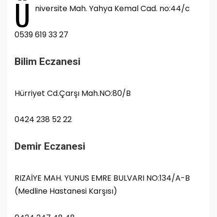
Ü
niversite Mah. Yahya Kemal Cad. no:44/c
0539 619 33 27
Bilim Eczanesi
Hürriyet Cd.Çarşı Mah.NO:80/B
0424 238 52 22
Demir Eczanesi
RIZAİYE MAH. YUNUS EMRE BULVARI NO:134/A-B
(Medline Hastanesi Karşısı)