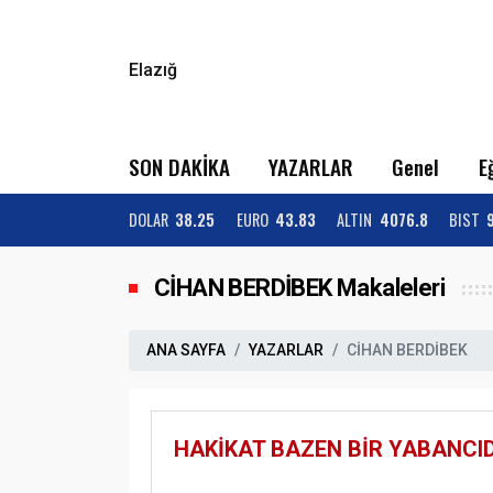
Elazığ
SON DAKİKA
YAZARLAR
Genel
E
DOLAR
38.25
EURO
43.83
ALTIN
4076.8
BIST
CİHAN BERDİBEK Makaleleri
ANA SAYFA
YAZARLAR
CİHAN BERDİBEK
HAKİKAT BAZEN BİR YABANCID