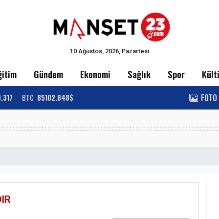
10 Ağustos, 2026, Pazartesi
ğitim
Gündem
Ekonomi
Sağlık
Spor
Kült
FOTO
9.317
BTC
85102.848$
IR