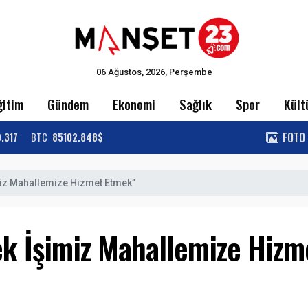
06 Ağustos, 2026, Perşembe
ğitim
Gündem
Ekonomi
Sağlık
Spor
Kült
FOTO
9.317
BTC
85102.848$
miz Mahallemize Hizmet Etmek”
ek İşimiz Mahallemize Hizm