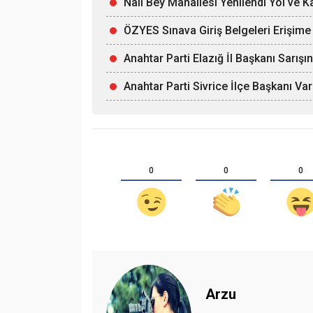
Nail Bey Mahallesi Yenilendi Yol ve 
ÖZYES Sınava Giriş Belgeleri Erişime 
Anahtar Parti Elazığ İl Başkanı Sarı
Anahtar Parti Sivrice İlçe Başkanı Var
0
0
0
Arzu