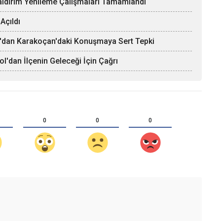
Kaldırım Yenileme Çalışmaları Tamamlandı
Açıldı
şın'dan Karakoçan'daki Konuşmaya Sert Tepki
ol'dan İlçenin Geleceği İçin Çağrı
0
0
0