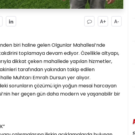
A+
A-
inden biri haline gelen Olgunlar Mahallesi’nde
akdirini toplamaya devam ediyor. Özellikle altyapı,
larıyla dikkat çeken mahallede yapılan hizmetler,
sakinleri tarafından yakından takip edilen
halle Muhtarı Emrah Dursun yer alıyor.
deki sorunların çözümü için yoğun mesai harcayan
i’nin her geçen gün daha modern ve yaşanabilir bir
K”
S
tyapı çalışmalarına ilişkin açıklamalarda bulunan