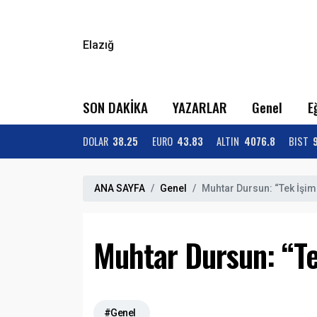
Elazığ
SON DAKİKA
YAZARLAR
Genel
E
DOLAR
38.25
EURO
43.83
ALTIN
4076.8
BIST
ANA SAYFA
Genel
Muhtar Dursun: “Tek İşi
Muhtar Dursun: “T
#Genel