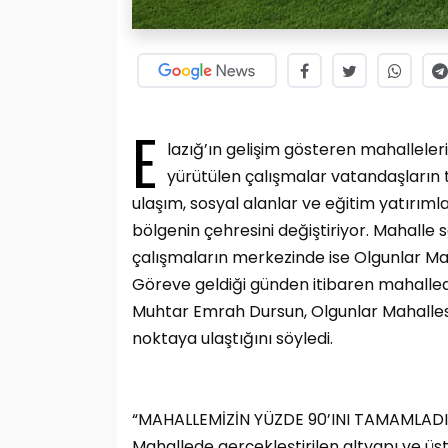
E
lazığ’ın gelişim gösteren mahalleler
yürütülen çalışmalar vatandaşların t
ulaşım, sosyal alanlar ve eğitim yatırım
bölgenin çehresini değiştiriyor. Mahalle 
çalışmaların merkezinde ise Olgunlar Ma
Göreve geldiği günden itibaren mahalle
Muhtar Emrah Dursun, Olgunlar Mahalles
noktaya ulaştığını söyledi.
“MAHALLEMİZİN YÜZDE 90’INI TAMAMLADI
Mahallede gerçekleştirilen altyapı ve üs