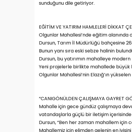
sunduğunu dile getiriyor.
EĞİTİM VE YATIRIM HAMLELERİ DİKKAT Ç
Olgunlar Mahallesi’nde eğitim alanında d
Dursun, Tarım İl Müdürlüğü bahçesine 26 sı
Bunun yanı sıra eski sebze halinin bulun
Dursun, bu yatırımın mahalleye modern 
Yeni projelerle birlikte mahallede büyük
Olgunlar Mahallesi’nin Elazığ’ın yükselen 
“CANIGÖNÜLDEN ÇALIŞMAYA GAYRET G
Mahalle için gece gündüz çalışmaya de
vatandaşlarla güçlü bir iletişim içerisinde 
Dursun, “Ben her zaman mahallem için 
Mahallemiz için elimden gelenin en iyis