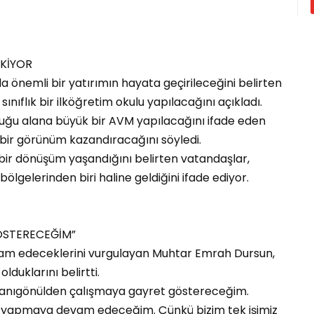
EKİYOR
a önemli bir yatırımın hayata geçirileceğini belirten
nıflık bir ilköğretim okulu yapılacağını açıkladı.
duğu alana büyük bir AVM yapılacağını ifade eden
bir görünüm kazandıracağını söyledi.
 bir dönüşüm yaşandığını belirten vatandaşlar,
bölgelerinden biri haline geldiğini ifade ediyor.
ÖSTERECEĞİM”
vam edeceklerini vurgulayan Muhtar Emrah Dursun,
olduklarını belirtti.
canıgönülden çalışmaya gayret göstereceğim.
ini yapmaya devam edeceğim. Çünkü bizim tek işimiz