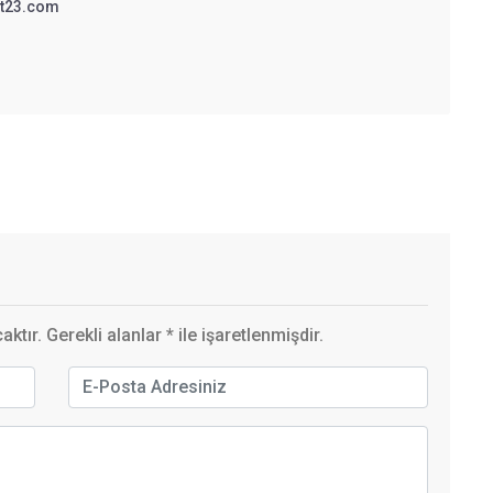
t23.com
ktır. Gerekli alanlar
*
ile işaretlenmişdir.