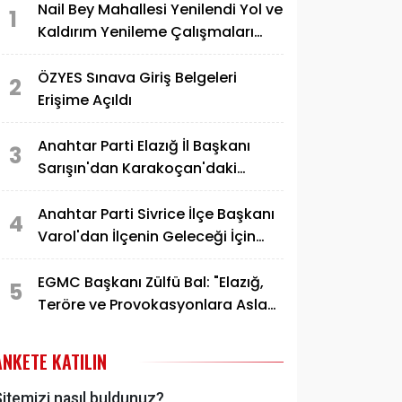
Nail Bey Mahallesi Yenilendi Yol ve
1
Kaldırım Yenileme Çalışmaları
Tamamlandı
ÖZYES Sınava Giriş Belgeleri
2
Erişime Açıldı
Anahtar Parti Elazığ İl Başkanı
3
Sarışın'dan Karakoçan'daki
Konuşmaya Sert Tepki
Anahtar Parti Sivrice İlçe Başkanı
4
Varol'dan İlçenin Geleceği İçin
Çağrı
EGMC Başkanı Zülfü Bal: "Elazığ,
5
Teröre ve Provokasyonlara Asla
Teslim Olmayacaktır"
ANKETE KATILIN
itemizi nasıl buldunuz?