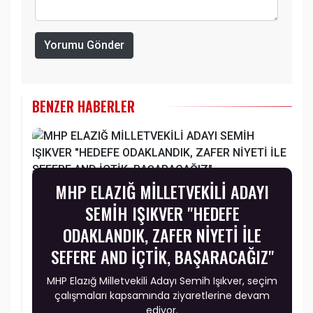
Yorumu Gönder
BENZER HABERLER
MHP ELAZIĞ MİLLETVEKİLİ ADAYI
SEMİH IŞIKVER "HEDEFE
ODAKLANDIK, ZAFER NİYETİ İLE
SEFERE AND İÇTİK, BAŞARACAĞIZ"
MHP Elazığ Milletvekili Adayı Semih Işıkver, seçim
çalışmaları kapsamında ziyaretlerine devam
ediyor.