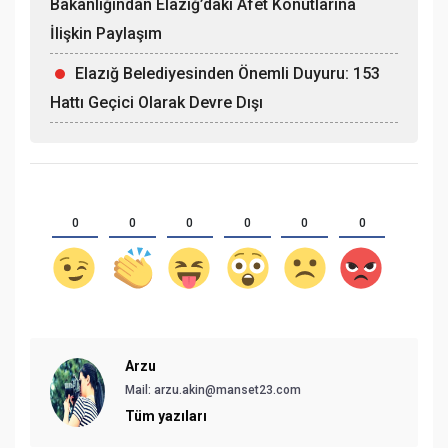
Bakanlığından Elazığ’daki Afet Konutlarına
İlişkin Paylaşım
Elazığ Belediyesinden Önemli Duyuru: 153
Hattı Geçici Olarak Devre Dışı
0
0
0
0
0
0
Arzu
Mail:
arzu.akin@manset23.com
Tüm yazıları