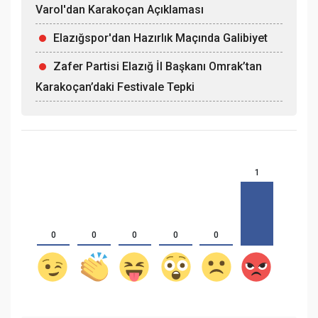
Varol'dan Karakoçan Açıklaması
Elazığspor'dan Hazırlık Maçında Galibiyet
Zafer Partisi Elazığ İl Başkanı Omrak’tan
Karakoçan’daki Festivale Tepki
1
0
0
0
0
0