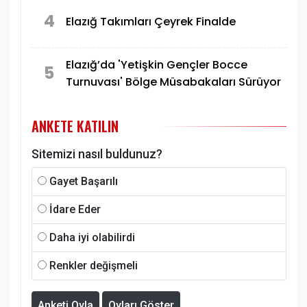
4
Elazığ Takımları Çeyrek Finalde
Elazığ’da 'Yetişkin Gençler Bocce
5
Turnuvası' Bölge Müsabakaları Sürüyor
ANKETE KATILIN
Sitemizi nasıl buldunuz?
Gayet Başarılı
İdare Eder
Daha iyi olabilirdi
Renkler değişmeli
Anketi Oyla
Oyları Göster