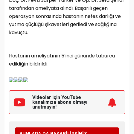
Doç. Dr. Fevzi Sarper Türker ve Op. Dr. Sefa Şenol
tarafından ameliyata alındı. Başarılı geçen
operasyon sonrasında hastanın nefes darlığı ve
yutma güçlüğü şikayetleri geriledi ve sağlığına
kavuştu.
Hastanın ameliyatının 5’inci gününde taburcu
edildiğin bildirildi.
Videolar için YouTube
kanalımıza
abone olmayı
unutmayın!
BUNLARA DA BAKABİLİRSİNİZ