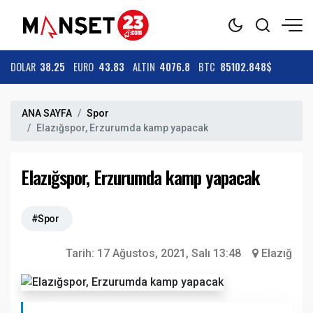
DOLAR
38.25
EURO
43.83
ALTIN
4076.8
BTC
85102.848$
ANA SAYFA
Spor
Elazığspor, Erzurumda kamp yapacak
Elazığspor, Erzurumda kamp yapacak
#Spor
Tarih:
17 Ağustos, 2021, Salı 13:48
Elazığ