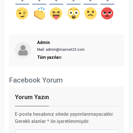
0
0
0
0
0
0
Admin
Mail: admin@manset23.com
Tüm yazıları
Facebook Yorum
Yorum Yazın
E-posta hesabınız sitede yayımlanmayacaktır.
Gerekli alanlar
*
ile işaretlenmişdir.