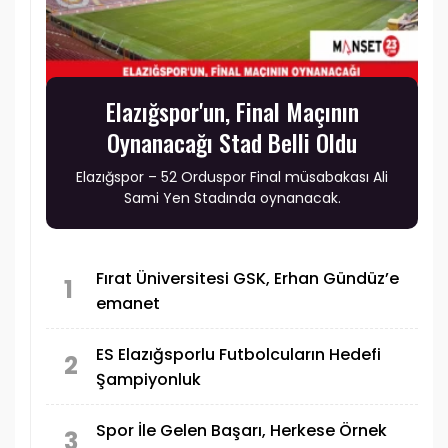
Elazığspor'un, Final Maçının
Oynanacağı Stad Belli Oldu
Elazığspor – 52 Orduspor Final müsabakası Ali
Sami Yen Stadında oynanacak.
Fırat Üniversitesi GSK, Erhan Gündüz’e
1
emanet
ES Elazığsporlu Futbolcuların Hedefi
2
Şampiyonluk
Spor İle Gelen Başarı, Herkese Örnek
3