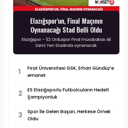
Elazığspor'un, Final Maçının
Oynanacağı Stad Belli Oldu
Elazığspor – 52 Orduspor Final müsabakası Ali
Sami Yen Stadında oynanacak.
Fırat Üniversitesi GSK, Erhan Gündüz’e
1
emanet
ES Elazığsporlu Futbolcuların Hedefi
2
Şampiyonluk
Spor İle Gelen Başarı, Herkese Örnek
3
Oldu