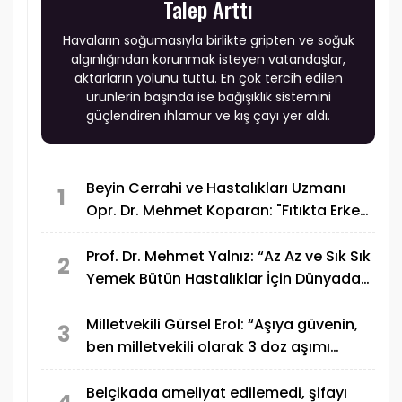
Talep Arttı
Havaların soğumasıyla birlikte gripten ve soğuk
algınlığından korunmak isteyen vatandaşlar,
aktarların yolunu tuttu. En çok tercih edilen
ürünlerin başında ise bağışıklık sistemini
güçlendiren ıhlamur ve kış çayı yer aldı.
Beyin Cerrahi ve Hastalıkları Uzmanı
1
Opr. Dr. Mehmet Koparan: "Fıtıkta Erken
Tanı ve Teşhisi Çok Önemlidir"
Prof. Dr. Mehmet Yalnız: “Az Az ve Sık Sık
2
Yemek Bütün Hastalıklar İçin Dünyada
En Geçerli Diyet Şeklidir”
Milletvekili Gürsel Erol: “Aşıya güvenin,
3
ben milletvekili olarak 3 doz aşımı
oldum”
Belçikada ameliyat edilemedi, şifayı