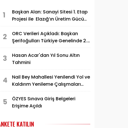
Başkan Alan: Sanayi Sitesi 1. Etap
1
Projesi ile Elazığ’ın Üretim Gücü
Daha da Artacak"
ORC Verileri Açıkladı: Başkan
2
Şerifoğulları Türkiye Genelinde 2.
Sırada
Hasan Acar'dan Yıl Sonu Altın
3
Tahmini
Nail Bey Mahallesi Yenilendi Yol ve
4
Kaldırım Yenileme Çalışmaları
Tamamlandı
ÖZYES Sınava Giriş Belgeleri
5
Erişime Açıldı
ANKETE KATILIN