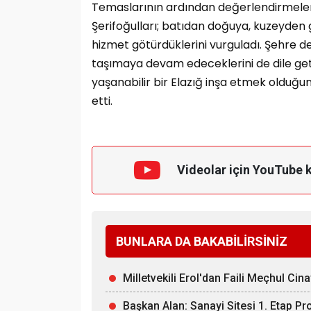
Temaslarının ardından değerlendirmeler
Şerifoğulları; batıdan doğuya, kuzeyde
hizmet götürdüklerini vurguladı. Şehre d
taşımaya devam edeceklerini de dile get
yaşanabilir bir Elazığ inşa etmek olduğu
etti.
Videolar için YouTube 
BUNLARA DA BAKABİLİRSİNİZ
Milletvekili Erol'dan Faili Meçhul Cin
Başkan Alan: Sanayi Sitesi 1. Etap Pr