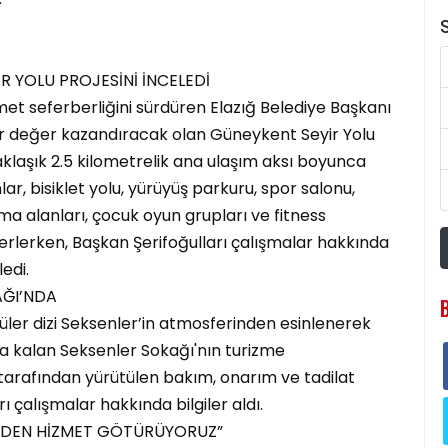
S
R YOLU PROJESİNİ İNCELEDİ
t seferberliğini sürdüren Elazığ Belediye Başkanı
 bir değer kazandıracak olan Güneykent Seyir Yolu
klaşık 2.5 kilometrelik ana ulaşım aksı boyunca
ar, bisiklet yolu, yürüyüş parkuru, spor salonu,
a alanları, çocuk oyun grupları ve fitness
lerlerken, Başkan Şerifoğulları çalışmalar hakkında
ledi.
AĞI’NDA
üler dizi Seksenler’in atmosferinden esinlenerek
da kalan Seksenler Sokağı'nın turizme
i tarafından yürütülen bakım, onarım ve tadilat
rı çalışmalar hakkında bilgiler aldı.
EDEN HİZMET GÖTÜRÜYORUZ”