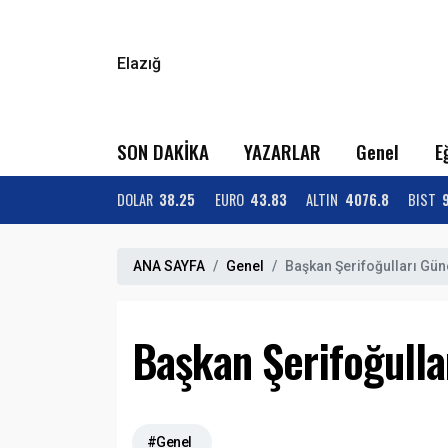
Elazığ
SON DAKİKA
YAZARLAR
Genel
E
DOLAR
38.25
EURO
43.83
ALTIN
4076.8
BIST
ANA SAYFA
Genel
Başkan Şerifoğulları Gün
Başkan Şerifoğulla
#Genel