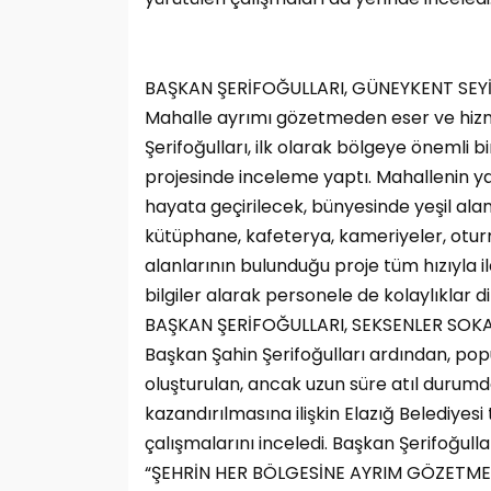
BAŞKAN ŞERİFOĞULLARI, GÜNEYKENT SEYİ
Mahalle ayrımı gözetmeden eser ve hizme
Şerifoğulları, ilk olarak bölgeye önemli
projesinde inceleme yaptı. Mahallenin ya
hayata geçirilecek, bünyesinde yeşil alanl
kütüphane, kafeterya, kameriyeler, oturm
alanlarının bulunduğu proje tüm hızıyla i
bilgiler alarak personele de kolaylıklar di
BAŞKAN ŞERİFOĞULLARI, SEKSENLER SOK
Başkan Şahin Şerifoğulları ardından, pop
oluşturulan, ancak uzun süre atıl durum
kazandırılmasına ilişkin Elazığ Belediyes
çalışmalarını inceledi. Başkan Şerifoğulla
“ŞEHRİN HER BÖLGESİNE AYRIM GÖZETM