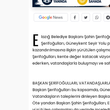
E
lazığ Belediye Başkanı Şahin Şerifoğu
Şerifoğulları, Güneykent Seyir Yolu p
kazandırılmasına ilişkin yürütülen çalışm
Şerifoğulları, kente değer katacak vizy
ederken, vatandaşlarla buluşmayı ve sa
BAŞKAN ŞERİFOĞULLARI, VATANDAŞLARL
Başkan Şerifoğulları bu kapsamda, Güneyke
Vatandaşların taleplerini dinleyen Başkan
Öte yandan Başkan Şahin Şerifoğulları, 
yürütülen çalışmaları da yerinde inceledi