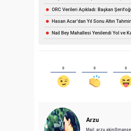
ORC Verileri Açıkladı: Başkan Şerifoğ
Hasan Acar'dan Yıl Sonu Altın Tahmin
Nail Bey Mahallesi Yenilendi Yol ve 
0
0
0
Arzu
Mail:
arzu.akin@manse