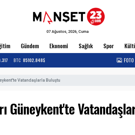
07 Ağustos, 2026, Cuma
ğitim
Gündem
Ekonomi
Sağlık
Spor
Kült
FOTO
9.317
BTC
85102.848$
eykent'te Vatandaşlarla Buluştu
rı Güneykent'te Vatandaşla