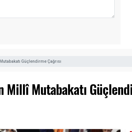
lî Mutabakatı Güçlendirme Çağrısı
an Millî Mutabakatı Güçlend