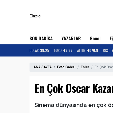
Elazığ
SON DAKİKA
YAZARLAR
Genel
E
DOLAR
38.25
EURO
43.83
ALTIN
4076.8
BIST
ANA SAYFA
Foto Galeri
Enler
En Çok Osc
En Çok Oscar Kaza
Sinema dünyasında en çok ödül