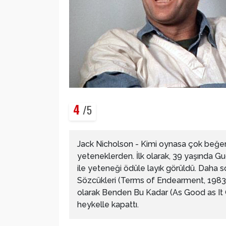
4
/5
Jack Nicholson - Kimi oynasa çok beğen
yeteneklerden. İlk olarak, 39 yaşında 
ile yeteneği ödüle layık görüldü. Daha s
Sözcükleri (Terms of Endearment, 1983) 
olarak Benden Bu Kadar (As Good as It G
heykelle kapattı.