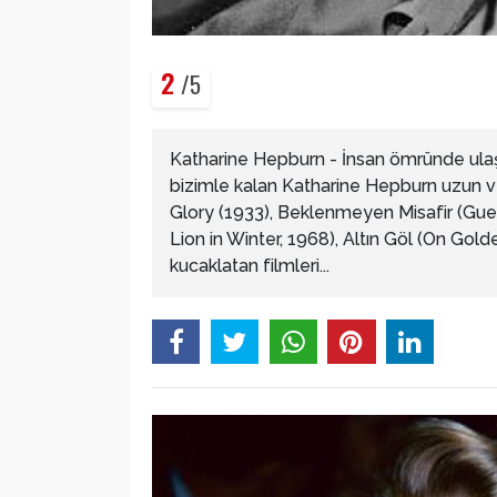
2
/5
Katharine Hepburn - İnsan ömründe ulaşı
bizimle kalan Katharine Hepburn uzun ve b
Glory (1933), Beklenmeyen Misafir (Gues
Lion in Winter, 1968), Altın Göl (On Gol
kucaklatan filmleri...