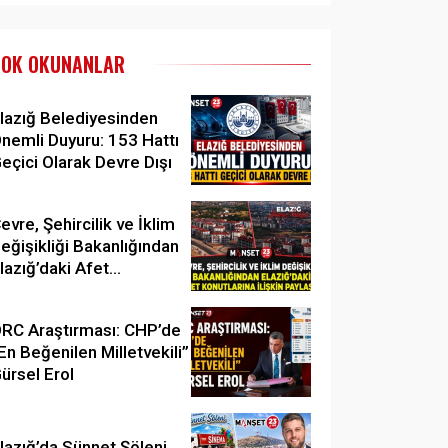
ÇOK OKUNANLAR
lazığ Belediyesinden
nemli Duyuru: 153 Hattı
eçici Olarak Devre Dışı
evre, Şehircilik ve İklim
eğişikliği Bakanlığından
lazığ’daki Afet
onutlarına İlişkin
aylaşım
RC Araştırması: CHP’de
En Beğenilen Milletvekili”
ürsel Erol
lazığ’da Sünnet Şöleni