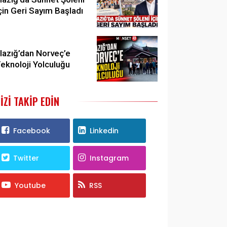
çin Geri Sayım Başladı
lazığ’dan Norveç’e
eknoloji Yolculuğu
IZI TAKIP EDIN
Facebook
Linkedin
Twitter
Instagram
Youtube
RSS