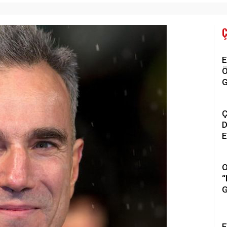
E
Ö
G
Ç
D
E
K
P
O
“
G
E